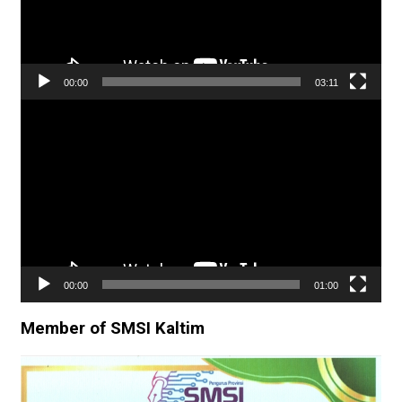
00:00
03:11
Pemutar
Video
00:00
01:00
Member of SMSI Kaltim