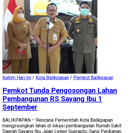
Kaltim Hari Ini
/
Kota Balikpapan
/
Pemkot Balikpapan
Pemkot Tunda Pengosongan Lahan
Pembangunan RS Sayang Ibu 1
September
BALIKPAPAN – Rencana Pemerintah Kota Balikpapan
mengosongkan lahan di lokasi pembangunan Rumah Sakit
Daerah Sayang Ibu Jalan Letjen Suprapto, Gang Perikanan,