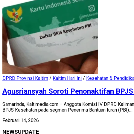
DPRD Provinsi Kaltim
/
Kaltim Hari Ini
/
Kesehatan & Pendidik
Agusriansyah Soroti Penonaktifan BPJS
Samarinda, Kaltimedia.com – Anggota Komisi IV DPRD Kalimanta
BPJS Kesehatan pada segmen Penerima Bantuan Iuran (PBI)....
Februari 14, 2026
NEWSUPDATE