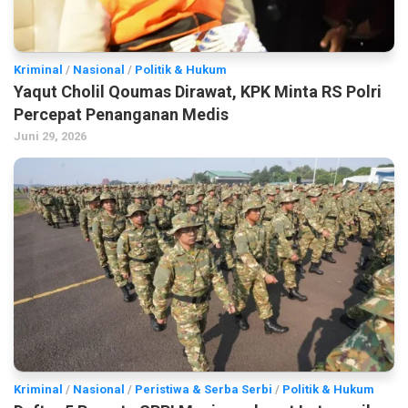
Kriminal
/
Nasional
/
Politik & Hukum
Yaqut Cholil Qoumas Dirawat, KPK Minta RS Polri
Percepat Penanganan Medis
Juni 29, 2026
Kriminal
/
Nasional
/
Peristiwa & Serba Serbi
/
Politik & Hukum