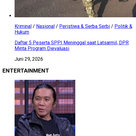
Kriminal
/
Nasional
/
Peristiwa & Serba Serbi
/
Politik &
Hukum
Daftar 5 Peserta SPPI Meninggal saat Latsarmil, DPR
Minta Program Dievaluasi
Juni 29, 2026
ENTERTAINMENT