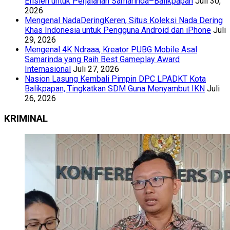
Efisien untuk Perjalanan Samarinda–Balikpapan
Juli 30,
2026
Mengenal NadaDeringKeren, Situs Koleksi Nada Dering
Khas Indonesia untuk Pengguna Android dan iPhone
Juli
29, 2026
Mengenal 4K Ndraaa, Kreator PUBG Mobile Asal
Samarinda yang Raih Best Gameplay Award
Internasional
Juli 27, 2026
Nasion Lasung Kembali Pimpin DPC LPADKT Kota
Balikpapan, Tingkatkan SDM Guna Menyambut IKN
Juli
26, 2026
KRIMINAL