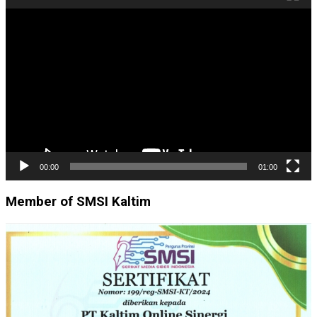
Pemutar
Video
00:00
01:00
Member of SMSI Kaltim