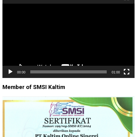
Pemutar
Video
00:00
01:00
Member of SMSI Kaltim