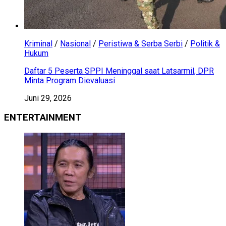
Kriminal
/
Nasional
/
Peristiwa & Serba Serbi
/
Politik &
Hukum
Daftar 5 Peserta SPPI Meninggal saat Latsarmil, DPR
Minta Program Dievaluasi
Juni 29, 2026
ENTERTAINMENT