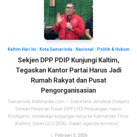
Kaltim Hari Ini
/
Kota Samarinda
/
Nasional
/
Politik & Hukum
Sekjen DPP PDIP Kunjungi Kaltim,
Tegaskan Kantor Partai Harus Jadi
Rumah Rakyat dan Pusat
Pengorganisasian
Samarinda, Kaltimedia.com — Sekretaris Jenderal (Sekjen)
Dewan Pimpinan Pusat (DPP) PDI Perjuangan, Hasto
Kristiyanto, melakukan kunjungan kerja ke Kalimantan Timur
(Kaltim), Senin (2/2/2026). Dalam agenda tersebut,...
Februari 3, 2026