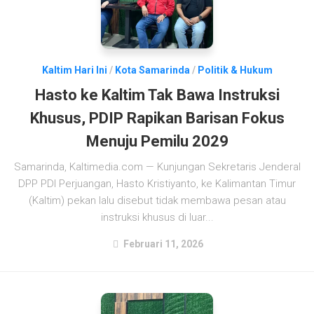
Kaltim Hari Ini
/
Kota Samarinda
/
Politik & Hukum
Hasto ke Kaltim Tak Bawa Instruksi
Khusus, PDIP Rapikan Barisan Fokus
Menuju Pemilu 2029
Samarinda, Kaltimedia.com — Kunjungan Sekretaris Jenderal
DPP PDI Perjuangan, Hasto Kristiyanto, ke Kalimantan Timur
(Kaltim) pekan lalu disebut tidak membawa pesan atau
instruksi khusus di luar...
Februari 11, 2026