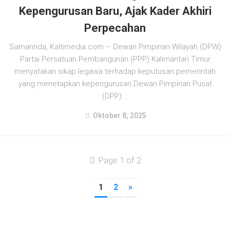
Kepengurusan Baru, Ajak Kader Akhiri
Perpecahan
Samarinda, Kaltimedia.com – Dewan Pimpinan Wilayah (DPW)
Partai Persatuan Pembangunan (PPP) Kalimantan Timur
menyatakan sikap legawa terhadap keputusan pemerintah
yang menetapkan kepengurusan Dewan Pimpinan Pusat
(DPP)...
Oktober 8, 2025
Page 1 of 2
1
2
»