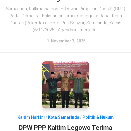
Samarinda, Kaltimedia.com – Dewan Pimpinan Daerah (DPD)
Partai Demokrat Kalimantan Timur menggelar Rapat Kerja
Daerah (Rakerda) di Hotel Puri Senyiur, Samarinda, Kamis
(6/11/2025). Agenda ini menjadi...
November 7, 2025
Kaltim Hari Ini
/
Kota Samarinda
/
Politik & Hukum
DPW PPP Kaltim Legowo Terima