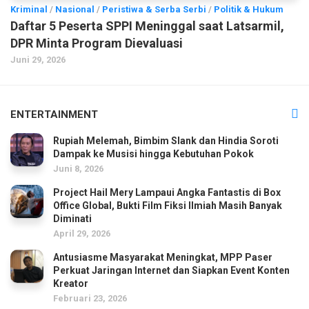
Kriminal
/
Nasional
/
Peristiwa & Serba Serbi
/
Politik & Hukum
Daftar 5 Peserta SPPI Meninggal saat Latsarmil,
DPR Minta Program Dievaluasi
Juni 29, 2026
ENTERTAINMENT
Rupiah Melemah, Bimbim Slank dan Hindia Soroti
Dampak ke Musisi hingga Kebutuhan Pokok
Juni 8, 2026
Project Hail Mery Lampaui Angka Fantastis di Box
Office Global, Bukti Film Fiksi Ilmiah Masih Banyak
Diminati
April 29, 2026
Antusiasme Masyarakat Meningkat, MPP Paser
Perkuat Jaringan Internet dan Siapkan Event Konten
Kreator
Februari 23, 2026