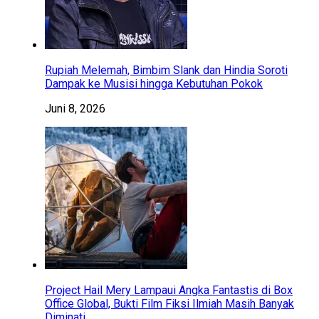
Rupiah Melemah, Bimbim Slank dan Hindia Soroti
Dampak ke Musisi hingga Kebutuhan Pokok
Juni 8, 2026
Project Hail Mery Lampaui Angka Fantastis di Box
Office Global, Bukti Film Fiksi Ilmiah Masih Banyak
Diminati