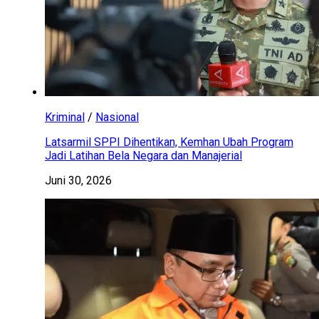
Kriminal
/
Nasional
Latsarmil SPPI Dihentikan, Kemhan Ubah Program
Jadi Latihan Bela Negara dan Manajerial
Juni 30, 2026