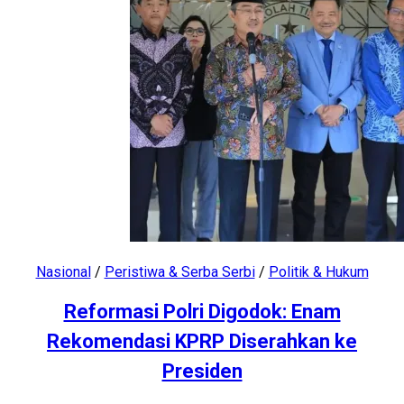
Nasional
/
Peristiwa & Serba Serbi
/
Politik & Hukum
Reformasi Polri Digodok: Enam
Rekomendasi KPRP Diserahkan ke
Presiden