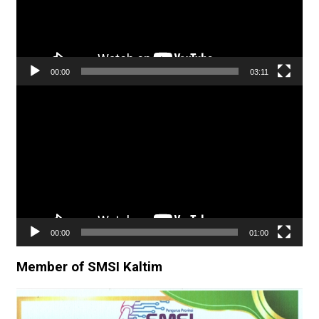
00:00
03:11
Pemutar
Video
00:00
01:00
Member of SMSI Kaltim