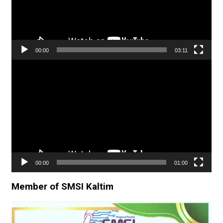
00:00
03:11
Pemutar
Video
00:00
01:00
Member of SMSI Kaltim