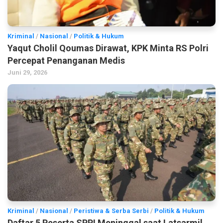
Kriminal
/
Nasional
/
Politik & Hukum
Yaqut Cholil Qoumas Dirawat, KPK Minta RS Polri
Percepat Penanganan Medis
Juni 29, 2026
Kriminal
/
Nasional
/
Peristiwa & Serba Serbi
/
Politik & Hukum
Daftar 5 Peserta SPPI Meninggal saat Latsarmil,