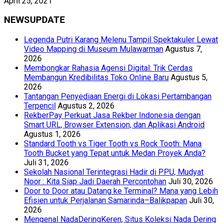
April 25, 2021
NEWSUPDATE
Legenda Putri Karang Melenu Tampil Spektakuler Lewat
Video Mapping di Museum Mulawarman
Agustus 7,
2026
Membongkar Rahasia Agensi Digital: Trik Cerdas
Membangun Kredibilitas Toko Online Baru
Agustus 5,
2026
Tantangan Penyediaan Energi di Lokasi Pertambangan
Terpencil
Agustus 2, 2026
RekberPay Perkuat Jasa Rekber Indonesia dengan
Smart URL, Browser Extension, dan Aplikasi Android
Agustus 1, 2026
Standard Tooth vs Tiger Tooth vs Rock Tooth: Mana
Tooth Bucket yang Tepat untuk Medan Proyek Anda?
Juli 31, 2026
Sekolah Nasional Terintegrasi Hadir di PPU, Mudyat
Noor : Kita Siap Jadi Daerah Percontohan
Juli 30, 2026
Door to Door atau Datang ke Terminal? Mana yang Lebih
Efisien untuk Perjalanan Samarinda–Balikpapan
Juli 30,
2026
Mengenal NadaDeringKeren, Situs Koleksi Nada Dering