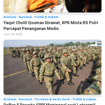
Kriminal
/
Nasional
/
Politik & Hukum
Yaqut Cholil Qoumas Dirawat, KPK Minta RS Polri
Percepat Penanganan Medis
Juni 29, 2026
Kriminal
/
Nasional
/
Peristiwa & Serba Serbi
/
Politik & Hukum
Daftar 5 Peserta SPPI Meninggal saat Latsarmil,