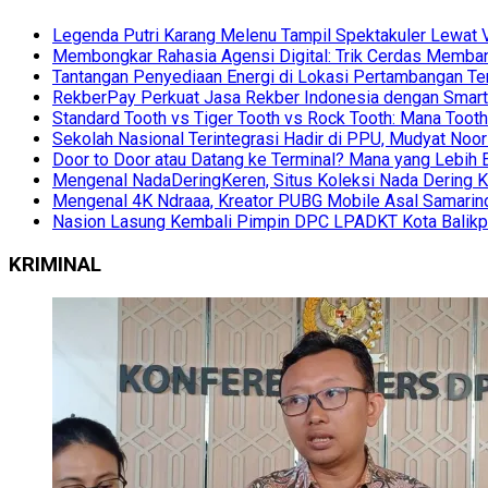
Legenda Putri Karang Melenu Tampil Spektakuler Lewa
Membongkar Rahasia Agensi Digital: Trik Cerdas Membang
Tantangan Penyediaan Energi di Lokasi Pertambangan Te
RekberPay Perkuat Jasa Rekber Indonesia dengan Smart 
Standard Tooth vs Tiger Tooth vs Rock Tooth: Mana Too
Sekolah Nasional Terintegrasi Hadir di PPU, Mudyat Noor
Door to Door atau Datang ke Terminal? Mana yang Lebih 
Mengenal NadaDeringKeren, Situs Koleksi Nada Dering K
Mengenal 4K Ndraaa, Kreator PUBG Mobile Asal Samarind
Nasion Lasung Kembali Pimpin DPC LPADKT Kota Balik
KRIMINAL