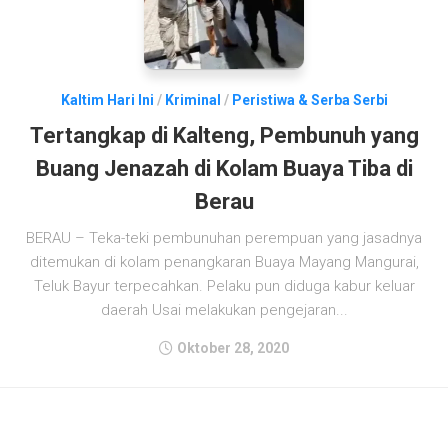
Kaltim Hari Ini
/
Kriminal
/
Peristiwa & Serba Serbi
Tertangkap di Kalteng, Pembunuh yang
Buang Jenazah di Kolam Buaya Tiba di
Berau
BERAU – Teka-teki pembunuhan perempuan yang jasadnya
ditemukan di kolam penangkaran Buaya Mayang Mangurai,
Teluk Bayur terpecahkan. Pelaku pun diduga kabur keluar
daerah Usai melakukan pengejaran...
Oktober 28, 2020