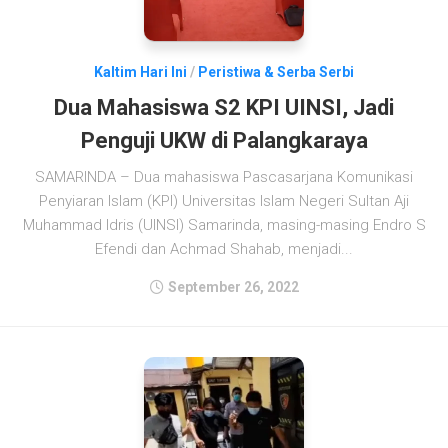
Kaltim Hari Ini
/
Peristiwa & Serba Serbi
Dua Mahasiswa S2 KPI UINSI, Jadi
Penguji UKW di Palangkaraya
SAMARINDA – Dua mahasiswa Pascasarjana Komunikasi
Penyiaran Islam (KPI) Universitas Islam Negeri Sultan Aji
Muhammad Idris (UINSI) Samarinda, masing-masing Endro S
Efendi dan Achmad Shahab, menjadi...
September 26, 2022