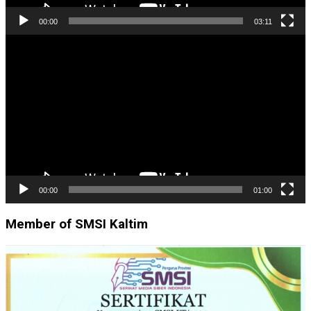
00:00
03:11
Pemutar
Video
00:00
01:00
Member of SMSI Kaltim