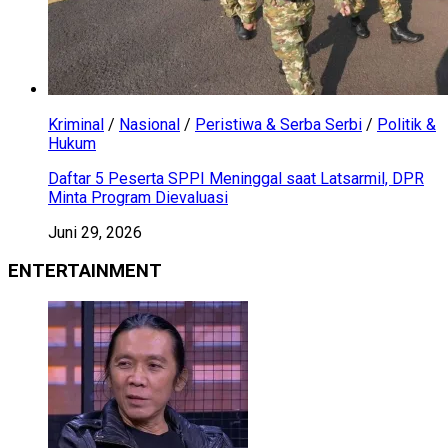
Kriminal
/
Nasional
/
Peristiwa & Serba Serbi
/
Politik &
Hukum
Daftar 5 Peserta SPPI Meninggal saat Latsarmil, DPR
Minta Program Dievaluasi
Juni 29, 2026
ENTERTAINMENT