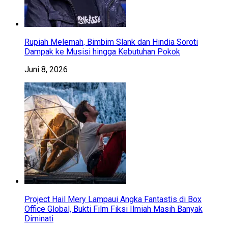
Rupiah Melemah, Bimbim Slank dan Hindia Soroti
Dampak ke Musisi hingga Kebutuhan Pokok
Juni 8, 2026
Project Hail Mery Lampaui Angka Fantastis di Box
Office Global, Bukti Film Fiksi Ilmiah Masih Banyak
Diminati