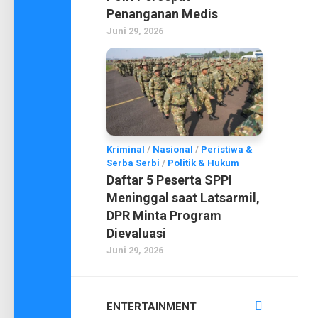
Penanganan Medis
Juni 29, 2026
Kriminal
/
Nasional
/
Peristiwa &
Serba Serbi
/
Politik & Hukum
Daftar 5 Peserta SPPI
Meninggal saat Latsarmil,
DPR Minta Program
Dievaluasi
Juni 29, 2026
ENTERTAINMENT