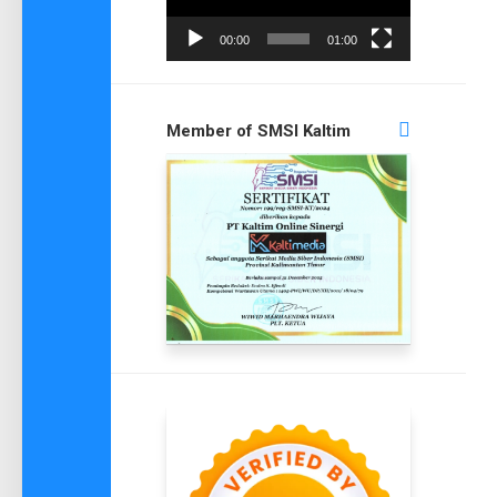
00:00
01:00
Member of SMSI Kaltim