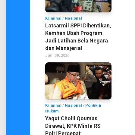
Kriminal
/
Nasional
Latsarmil SPPI Dihentikan,
Kemhan Ubah Program
Jadi Latihan Bela Negara
dan Manajerial
Juni 30, 2026
Kriminal
/
Nasional
/
Politik &
Hukum
Yaqut Cholil Qoumas
Dirawat, KPK Minta RS
Polri Percepat