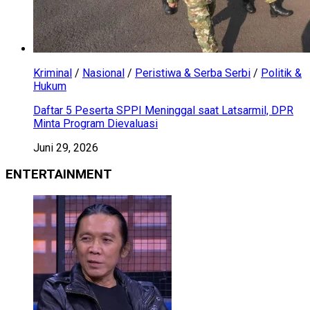
Kriminal
/
Nasional
/
Peristiwa & Serba Serbi
/
Politik &
Hukum
Daftar 5 Peserta SPPI Meninggal saat Latsarmil, DPR
Minta Program Dievaluasi
Juni 29, 2026
ENTERTAINMENT