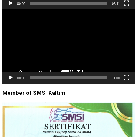
00:00
03:11
Pemutar
Video
00:00
01:00
Member of SMSI Kaltim