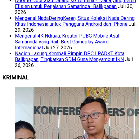
Door to Door atau Datang ke Terminal? Mana yang Lebih
Efisien untuk Perjalanan Samarinda–Balikpapan
Juli 30,
2026
Mengenal NadaDeringKeren, Situs Koleksi Nada Dering
Khas Indonesia untuk Pengguna Android dan iPhone
Juli
29, 2026
Mengenal 4K Ndraaa, Kreator PUBG Mobile Asal
Samarinda yang Raih Best Gameplay Award
Internasional
Juli 27, 2026
Nasion Lasung Kembali Pimpin DPC LPADKT Kota
Balikpapan, Tingkatkan SDM Guna Menyambut IKN
Juli
26, 2026
KRIMINAL