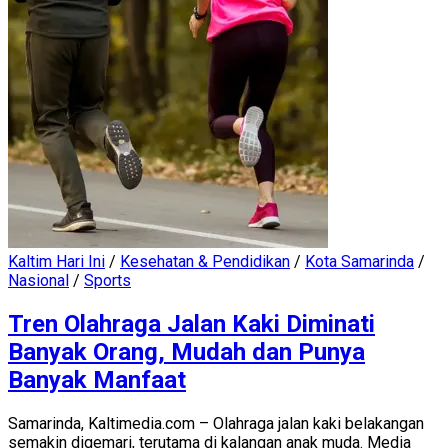
Kaltim Hari Ini
/
Kesehatan & Pendidikan
/
Kota Samarinda
/
Nasional
/
Sports
Tren Olahraga Jalan Kaki Diminati
Banyak Orang, Mudah dan Punya
Banyak Manfaat
Samarinda, Kaltimedia.com – Olahraga jalan kaki belakangan
semakin digemari, terutama di kalangan anak muda. Media