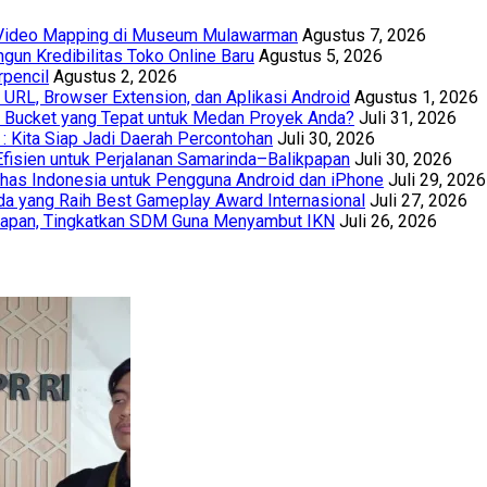
t Video Mapping di Museum Mulawarman
Agustus 7, 2026
un Kredibilitas Toko Online Baru
Agustus 5, 2026
rpencil
Agustus 2, 2026
URL, Browser Extension, dan Aplikasi Android
Agustus 1, 2026
th Bucket yang Tepat untuk Medan Proyek Anda?
Juli 31, 2026
 : Kita Siap Jadi Daerah Percontohan
Juli 30, 2026
Efisien untuk Perjalanan Samarinda–Balikpapan
Juli 30, 2026
has Indonesia untuk Pengguna Android dan iPhone
Juli 29, 2026
a yang Raih Best Gameplay Award Internasional
Juli 27, 2026
papan, Tingkatkan SDM Guna Menyambut IKN
Juli 26, 2026