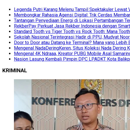
Legenda Putri Karang Melenu Tampil Spektakuler Lewa
Membongkar Rahasia Agensi Digital: Trik Cerdas Membang
Tantangan Penyediaan Energi di Lokasi Pertambangan Te
RekberPay Perkuat Jasa Rekber Indonesia dengan Smart 
Standard Tooth vs Tiger Tooth vs Rock Tooth: Mana Too
Sekolah Nasional Terintegrasi Hadir di PPU, Mudyat Noor
Door to Door atau Datang ke Terminal? Mana yang Lebih 
Mengenal NadaDeringKeren, Situs Koleksi Nada Dering K
Mengenal 4K Ndraaa, Kreator PUBG Mobile Asal Samarind
Nasion Lasung Kembali Pimpin DPC LPADKT Kota Balik
KRIMINAL