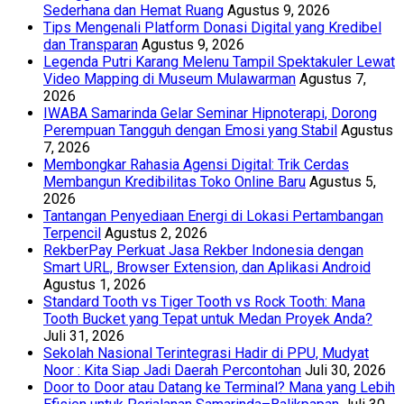
Sederhana dan Hemat Ruang
Agustus 9, 2026
Tips Mengenali Platform Donasi Digital yang Kredibel
dan Transparan
Agustus 9, 2026
Legenda Putri Karang Melenu Tampil Spektakuler Lewat
Video Mapping di Museum Mulawarman
Agustus 7,
2026
IWABA Samarinda Gelar Seminar Hipnoterapi, Dorong
Perempuan Tangguh dengan Emosi yang Stabil
Agustus
7, 2026
Membongkar Rahasia Agensi Digital: Trik Cerdas
Membangun Kredibilitas Toko Online Baru
Agustus 5,
2026
Tantangan Penyediaan Energi di Lokasi Pertambangan
Terpencil
Agustus 2, 2026
RekberPay Perkuat Jasa Rekber Indonesia dengan
Smart URL, Browser Extension, dan Aplikasi Android
Agustus 1, 2026
Standard Tooth vs Tiger Tooth vs Rock Tooth: Mana
Tooth Bucket yang Tepat untuk Medan Proyek Anda?
Juli 31, 2026
Sekolah Nasional Terintegrasi Hadir di PPU, Mudyat
Noor : Kita Siap Jadi Daerah Percontohan
Juli 30, 2026
Door to Door atau Datang ke Terminal? Mana yang Lebih