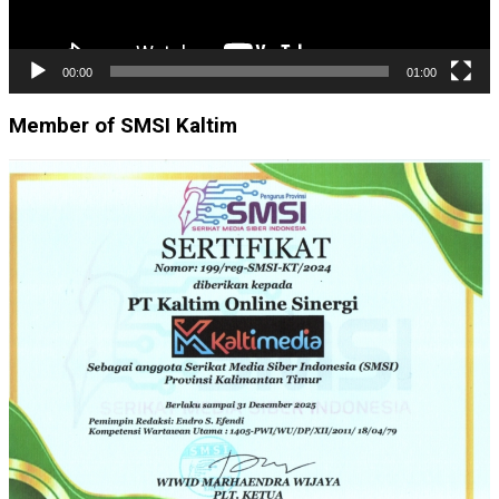
00:00
01:00
Member of SMSI Kaltim