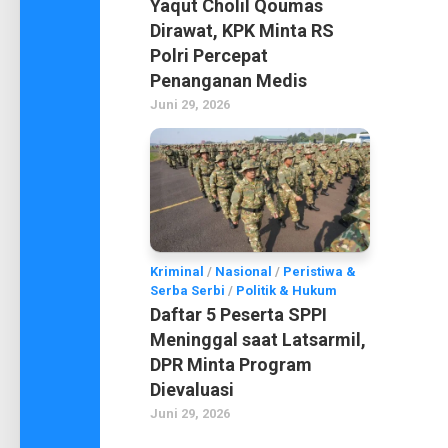
Yaqut Cholil Qoumas
Dirawat, KPK Minta RS
Polri Percepat
Penanganan Medis
Juni 29, 2026
Kriminal
/
Nasional
/
Peristiwa &
Serba Serbi
/
Politik & Hukum
Daftar 5 Peserta SPPI
Meninggal saat Latsarmil,
DPR Minta Program
Dievaluasi
Juni 29, 2026