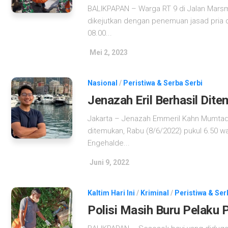
BALIKPAPAN – Warga RT 9 di Jalan Marsm
dikejutkan dengan penemuan jasad pria d
08.00...
Mei 2, 2023
Nasional
/
Peristiwa & Serba Serbi
Jenazah Eril Berhasil Dit
Jakarta – Jenazah Emmeril Kahn Mumtadz
ditemukan, Rabu (8/6/2022) pukul 6.50 w
Engehalde...
Juni 9, 2022
Kaltim Hari Ini
/
Kriminal
/
Peristiwa & Ser
Polisi Masih Buru Pelaku