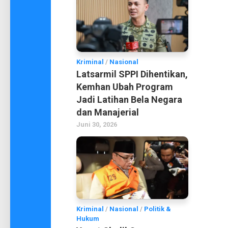
Kriminal
/
Nasional
Latsarmil SPPI Dihentikan,
Kemhan Ubah Program
Jadi Latihan Bela Negara
dan Manajerial
Juni 30, 2026
Kriminal
/
Nasional
/
Politik &
Hukum