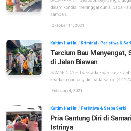
BALIKPAPAN – Sesosok bayi yang diduga 
dalam kondisi meninggal dunia, pada Kami
sampah...
Oktober 11, 2021
Kaltim Hari Ini
/
Kriminal
/
Peristiwa & Ser
Tercium Bau Menyengat, S
di Jalan Biawan
SAMARINDA – Tidak ada kabar sejak bebe
keadaan gantung diri pada Kamis (4/2/202
Februari 4, 2021
Kaltim Hari Ini
/
Peristiwa & Serba Serbi
Pria Gantung Diri di Sama
Istrinya