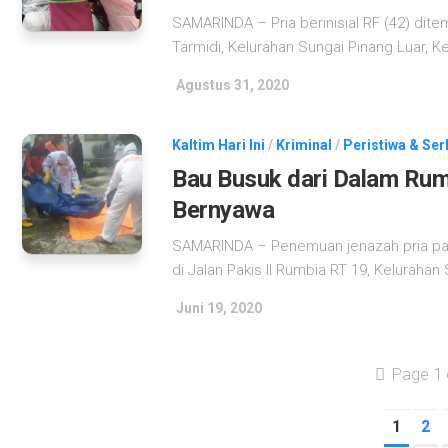
SAMARINDA – Pria berinisial RF (42) ditem
Tarmidi, Kelurahan Sungai Pinang Luar, 
Agustus 31, 2020
Kaltim Hari Ini
/
Kriminal
/
Peristiwa & Ser
Bau Busuk dari Dalam Ru
Bernyawa
SAMARINDA – Penemuan jenazah pria par
di Jalan Pakis II Rumbia RT 19, Kelurahan
Juni 19, 2020
Page 1 
1
2