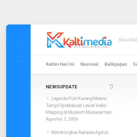
Skip
to
Baca Ma
content
Kaltim Hari Ini
Nasional
Balikpapan
S
NEWSUPDATE
Legenda Putri Karang Melenu
Tampil Spektakuler Lewat Video
Mapping di Museum Mulawarman
Agustus 7, 2026
Membongkar Rahasia Agensi