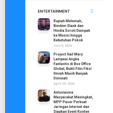
ENTERTAINMENT
Rupiah Melemah,
Bimbim Slank dan
Hindia Soroti Dampak
ke Musisi hingga
Kebutuhan Pokok
Juni 8, 2026
Project Hail Mery
Lampaui Angka
Fantastis di Box Office
Global, Bukti Film Fiksi
Ilmiah Masih Banyak
Diminati
April 29, 2026
Antusiasme
Masyarakat Meningkat,
MPP Paser Perkuat
Jaringan Internet dan
Siapkan Event Konten