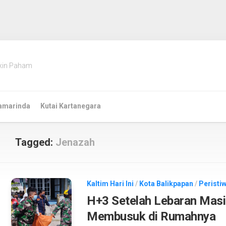
kin Paham
amarinda
Kutai Kartanegara
Tagged:
Jenazah
Kaltim Hari Ini
/
Kota Balikpapan
/
Peristi
H+3 Setelah Lebaran Masih
Membusuk di Rumahnya