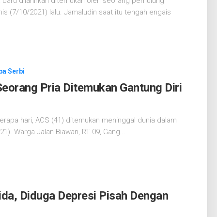
baru dilahirkan ditemukan oleh seorang pemulung
s (7/10/2021) lalu. Jamaludin saat itu tengah engais
ba Serbi
eorang Pria Ditemukan Gantung Diri
rapa hari, ACS (41) ditemukan meninggal dunia dalam
1). Warga Jalan Biawan, RT 09, Gang...
rida, Diduga Depresi Pisah Dengan