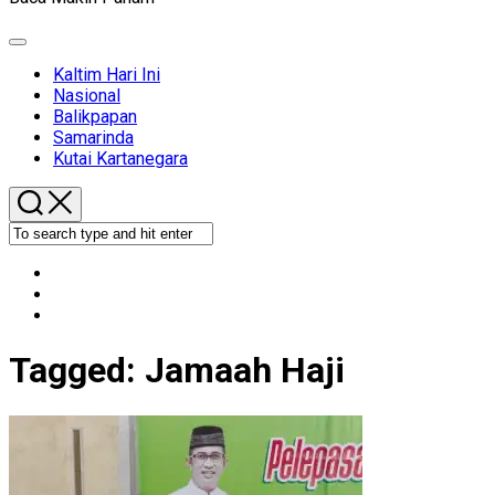
Expand
Menu
Kaltim Hari Ini
Nasional
Balikpapan
Samarinda
Kutai Kartanegara
Tagged:
Jamaah Haji