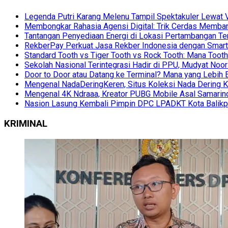
Legenda Putri Karang Melenu Tampil Spektakuler Lewa
Membongkar Rahasia Agensi Digital: Trik Cerdas Membang
Tantangan Penyediaan Energi di Lokasi Pertambangan Te
RekberPay Perkuat Jasa Rekber Indonesia dengan Smart 
Standard Tooth vs Tiger Tooth vs Rock Tooth: Mana Too
Sekolah Nasional Terintegrasi Hadir di PPU, Mudyat Noor
Door to Door atau Datang ke Terminal? Mana yang Lebih 
Mengenal NadaDeringKeren, Situs Koleksi Nada Dering K
Mengenal 4K Ndraaa, Kreator PUBG Mobile Asal Samarind
Nasion Lasung Kembali Pimpin DPC LPADKT Kota Balik
KRIMINAL