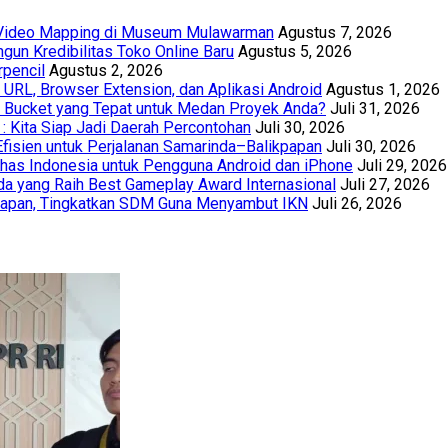
t Video Mapping di Museum Mulawarman
Agustus 7, 2026
un Kredibilitas Toko Online Baru
Agustus 5, 2026
rpencil
Agustus 2, 2026
URL, Browser Extension, dan Aplikasi Android
Agustus 1, 2026
th Bucket yang Tepat untuk Medan Proyek Anda?
Juli 31, 2026
 : Kita Siap Jadi Daerah Percontohan
Juli 30, 2026
Efisien untuk Perjalanan Samarinda–Balikpapan
Juli 30, 2026
has Indonesia untuk Pengguna Android dan iPhone
Juli 29, 2026
a yang Raih Best Gameplay Award Internasional
Juli 27, 2026
papan, Tingkatkan SDM Guna Menyambut IKN
Juli 26, 2026