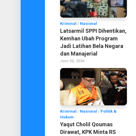
Kriminal
/
Nasional
Latsarmil SPPI Dihentikan,
Kemhan Ubah Program
Jadi Latihan Bela Negara
dan Manajerial
Juni 30, 2026
Kriminal
/
Nasional
/
Politik &
Hukum
Yaqut Cholil Qoumas
Dirawat, KPK Minta RS