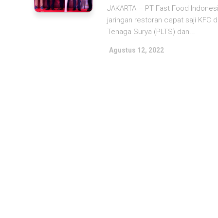
JAKARTA – PT Fast Food Indonesi
jaringan restoran cepat saji KFC 
Tenaga Surya (PLTS) dan...
Agustus 12, 2022