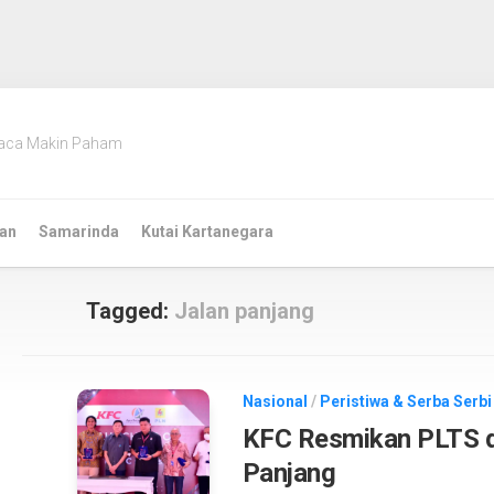
aca Makin Paham
an
Samarinda
Kutai Kartanegara
Tagged:
Jalan panjang
Nasional
/
Peristiwa & Serba Serbi
KFC Resmikan PLTS d
Panjang