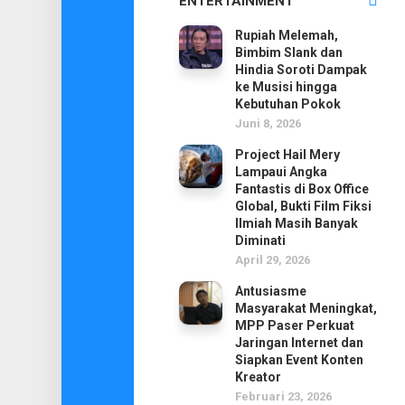
ENTERTAINMENT
Rupiah Melemah,
Bimbim Slank dan
Hindia Soroti Dampak
ke Musisi hingga
Kebutuhan Pokok
Juni 8, 2026
Project Hail Mery
Lampaui Angka
Fantastis di Box Office
Global, Bukti Film Fiksi
Ilmiah Masih Banyak
Diminati
April 29, 2026
Antusiasme
Masyarakat Meningkat,
MPP Paser Perkuat
Jaringan Internet dan
Siapkan Event Konten
Kreator
Februari 23, 2026