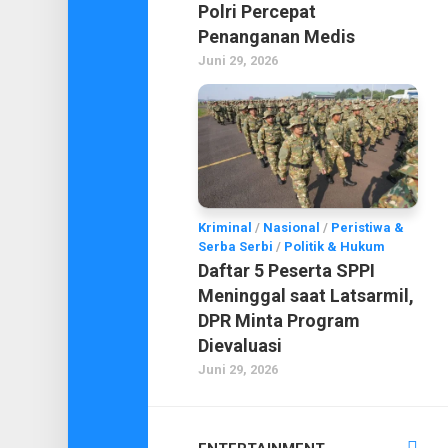
Polri Percepat
Penanganan Medis
Juni 29, 2026
Kriminal
/
Nasional
/
Peristiwa &
Serba Serbi
/
Politik & Hukum
Daftar 5 Peserta SPPI
Meninggal saat Latsarmil,
DPR Minta Program
Dievaluasi
Juni 29, 2026