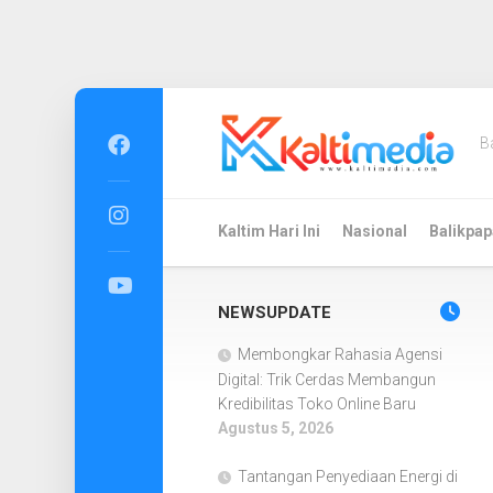
Skip
to
B
content
Kaltim Hari Ini
Nasional
Balikpap
NEWSUPDATE
Membongkar Rahasia Agensi
Digital: Trik Cerdas Membangun
Kredibilitas Toko Online Baru
Agustus 5, 2026
Tantangan Penyediaan Energi di