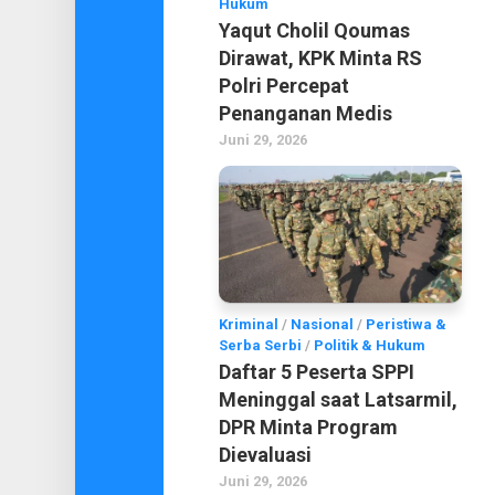
Hukum
Yaqut Cholil Qoumas
Dirawat, KPK Minta RS
Polri Percepat
Penanganan Medis
Juni 29, 2026
Kriminal
/
Nasional
/
Peristiwa &
Serba Serbi
/
Politik & Hukum
Daftar 5 Peserta SPPI
Meninggal saat Latsarmil,
DPR Minta Program
Dievaluasi
Juni 29, 2026