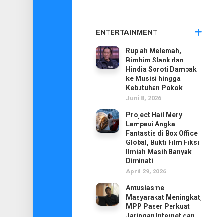
ENTERTAINMENT
Rupiah Melemah,
Bimbim Slank dan
Hindia Soroti Dampak
ke Musisi hingga
Kebutuhan Pokok
Juni 8, 2026
Project Hail Mery
Lampaui Angka
Fantastis di Box Office
Global, Bukti Film Fiksi
Ilmiah Masih Banyak
Diminati
April 29, 2026
Antusiasme
Masyarakat Meningkat,
MPP Paser Perkuat
Jaringan Internet dan