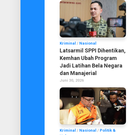
Kriminal
/
Nasional
Latsarmil SPPI Dihentikan,
Kemhan Ubah Program
Jadi Latihan Bela Negara
dan Manajerial
Juni 30, 2026
Kriminal
/
Nasional
/
Politik &