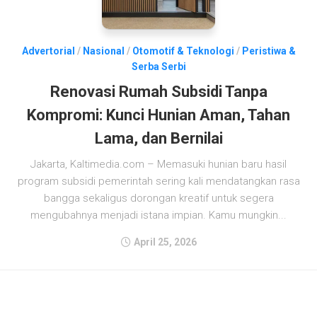
Advertorial
/
Nasional
/
Otomotif & Teknologi
/
Peristiwa &
Serba Serbi
Renovasi Rumah Subsidi Tanpa
Kompromi: Kunci Hunian Aman, Tahan
Lama, dan Bernilai
Jakarta, Kaltimedia.com – Memasuki hunian baru hasil
program subsidi pemerintah sering kali mendatangkan rasa
bangga sekaligus dorongan kreatif untuk segera
mengubahnya menjadi istana impian. Kamu mungkin...
April 25, 2026