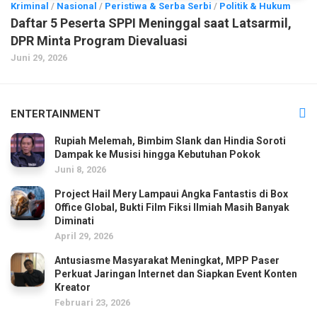
Kriminal
/
Nasional
/
Peristiwa & Serba Serbi
/
Politik & Hukum
Daftar 5 Peserta SPPI Meninggal saat Latsarmil,
DPR Minta Program Dievaluasi
Juni 29, 2026
ENTERTAINMENT
Rupiah Melemah, Bimbim Slank dan Hindia Soroti
Dampak ke Musisi hingga Kebutuhan Pokok
Juni 8, 2026
Project Hail Mery Lampaui Angka Fantastis di Box
Office Global, Bukti Film Fiksi Ilmiah Masih Banyak
Diminati
April 29, 2026
Antusiasme Masyarakat Meningkat, MPP Paser
Perkuat Jaringan Internet dan Siapkan Event Konten
Kreator
Februari 23, 2026