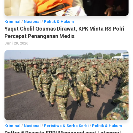
Kriminal
/
Nasional
/
Politik & Hukum
Yaqut Cholil Qoumas Dirawat, KPK Minta RS Polri
Percepat Penanganan Medis
Juni 29, 2026
Kriminal
/
Nasional
/
Peristiwa & Serba Serbi
/
Politik & Hukum
Daftar 5 Peserta SPPI Meninggal saat Latsarmil,