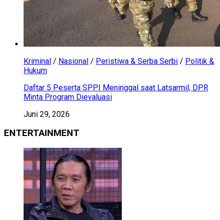
Kriminal
/
Nasional
/
Peristiwa & Serba Serbi
/
Politik &
Hukum
Daftar 5 Peserta SPPI Meninggal saat Latsarmil, DPR
Minta Program Dievaluasi
Juni 29, 2026
ENTERTAINMENT