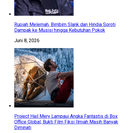
Rupiah Melemah, Bimbim Slank dan Hindia Soroti
Dampak ke Musisi hingga Kebutuhan Pokok
Juni 8, 2026
Project Hail Mery Lampaui Angka Fantastis di Box
Office Global, Bukti Film Fiksi Ilmiah Masih Banyak
Diminati