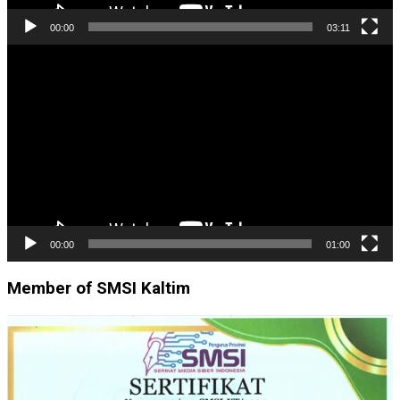
00:00
03:11
Pemutar
Video
00:00
01:00
Member of SMSI Kaltim