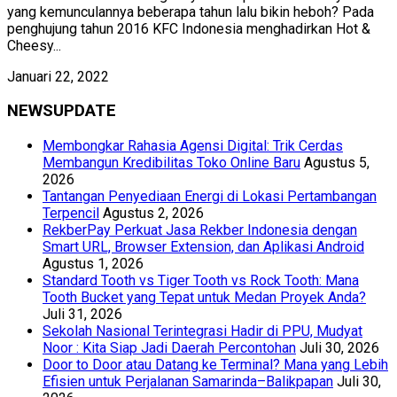
yang kemunculannya beberapa tahun lalu bikin heboh? Pada
penghujung tahun 2016 KFC Indonesia menghadirkan Hot &
Cheesy...
Januari 22, 2022
NEWSUPDATE
Membongkar Rahasia Agensi Digital: Trik Cerdas
Membangun Kredibilitas Toko Online Baru
Agustus 5,
2026
Tantangan Penyediaan Energi di Lokasi Pertambangan
Terpencil
Agustus 2, 2026
RekberPay Perkuat Jasa Rekber Indonesia dengan
Smart URL, Browser Extension, dan Aplikasi Android
Agustus 1, 2026
Standard Tooth vs Tiger Tooth vs Rock Tooth: Mana
Tooth Bucket yang Tepat untuk Medan Proyek Anda?
Juli 31, 2026
Sekolah Nasional Terintegrasi Hadir di PPU, Mudyat
Noor : Kita Siap Jadi Daerah Percontohan
Juli 30, 2026
Door to Door atau Datang ke Terminal? Mana yang Lebih
Efisien untuk Perjalanan Samarinda–Balikpapan
Juli 30,