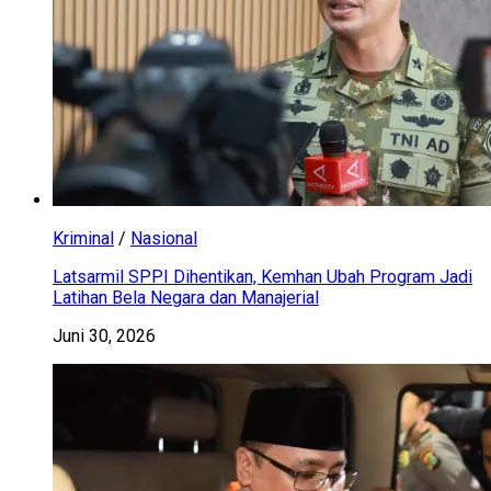
Kriminal
/
Nasional
Latsarmil SPPI Dihentikan, Kemhan Ubah Program Jadi
Latihan Bela Negara dan Manajerial
Juni 30, 2026