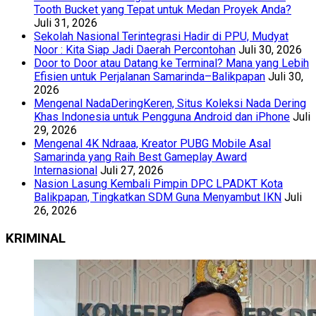
Tooth Bucket yang Tepat untuk Medan Proyek Anda?
Juli 31, 2026
Sekolah Nasional Terintegrasi Hadir di PPU, Mudyat
Noor : Kita Siap Jadi Daerah Percontohan
Juli 30, 2026
Door to Door atau Datang ke Terminal? Mana yang Lebih
Efisien untuk Perjalanan Samarinda–Balikpapan
Juli 30,
2026
Mengenal NadaDeringKeren, Situs Koleksi Nada Dering
Khas Indonesia untuk Pengguna Android dan iPhone
Juli
29, 2026
Mengenal 4K Ndraaa, Kreator PUBG Mobile Asal
Samarinda yang Raih Best Gameplay Award
Internasional
Juli 27, 2026
Nasion Lasung Kembali Pimpin DPC LPADKT Kota
Balikpapan, Tingkatkan SDM Guna Menyambut IKN
Juli
26, 2026
KRIMINAL