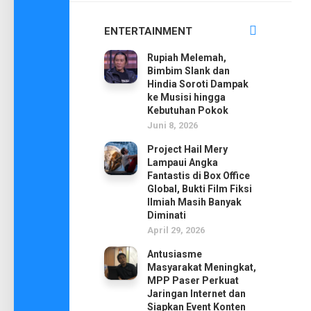
ENTERTAINMENT
Rupiah Melemah,
Bimbim Slank dan
Hindia Soroti Dampak
ke Musisi hingga
Kebutuhan Pokok
Juni 8, 2026
Project Hail Mery
Lampaui Angka
Fantastis di Box Office
Global, Bukti Film Fiksi
Ilmiah Masih Banyak
Diminati
April 29, 2026
Antusiasme
Masyarakat Meningkat,
MPP Paser Perkuat
Jaringan Internet dan
Siapkan Event Konten