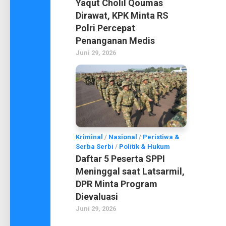
Yaqut Cholil Qoumas
Dirawat, KPK Minta RS
Polri Percepat
Penanganan Medis
Juni 29, 2026
Kriminal
/
Nasional
/
Peristiwa &
Serba Serbi
/
Politik & Hukum
Daftar 5 Peserta SPPI
Meninggal saat Latsarmil,
DPR Minta Program
Dievaluasi
Juni 29, 2026