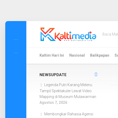
Skip
to
Baca Ma
content
Kaltim Hari Ini
Nasional
Balikpapan
S
NEWSUPDATE
Legenda Putri Karang Melenu
Tampil Spektakuler Lewat Video
Mapping di Museum Mulawarman
Agustus 7, 2026
Membongkar Rahasia Agensi