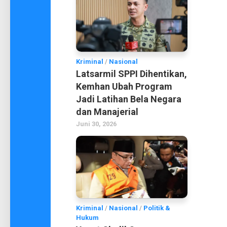
Kriminal
/
Nasional
Latsarmil SPPI Dihentikan,
Kemhan Ubah Program
Jadi Latihan Bela Negara
dan Manajerial
Juni 30, 2026
Kriminal
/
Nasional
/
Politik &
Hukum