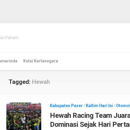
kin Paham
amarinda
Kutai Kartanegara
Tagged:
Hewah
Kabupaten Paser
/
Kaltim Hari Ini
/
Otomot
Hewah Racing Team Juar
Dominasi Sejak Hari Pert