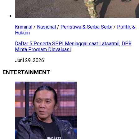
Kriminal
/
Nasional
/
Peristiwa & Serba Serbi
/
Politik &
Hukum
Daftar 5 Peserta SPPI Meninggal saat Latsarmil, DPR
Minta Program Dievaluasi
Juni 29, 2026
ENTERTAINMENT