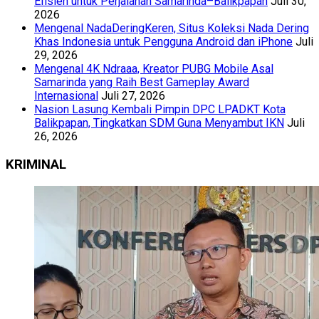
Efisien untuk Perjalanan Samarinda–Balikpapan
Juli 30,
2026
Mengenal NadaDeringKeren, Situs Koleksi Nada Dering
Khas Indonesia untuk Pengguna Android dan iPhone
Juli
29, 2026
Mengenal 4K Ndraaa, Kreator PUBG Mobile Asal
Samarinda yang Raih Best Gameplay Award
Internasional
Juli 27, 2026
Nasion Lasung Kembali Pimpin DPC LPADKT Kota
Balikpapan, Tingkatkan SDM Guna Menyambut IKN
Juli
26, 2026
KRIMINAL