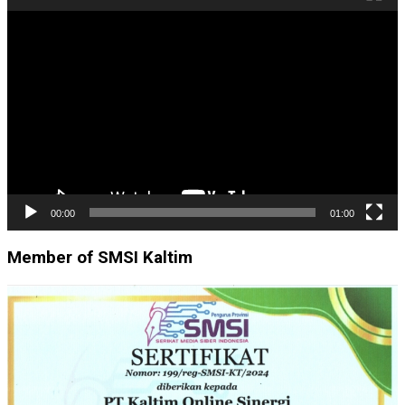
Pemutar
Video
00:00
01:00
Member of SMSI Kaltim