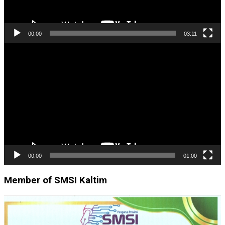
00:00
03:11
Pemutar
Video
00:00
01:00
Member of SMSI Kaltim