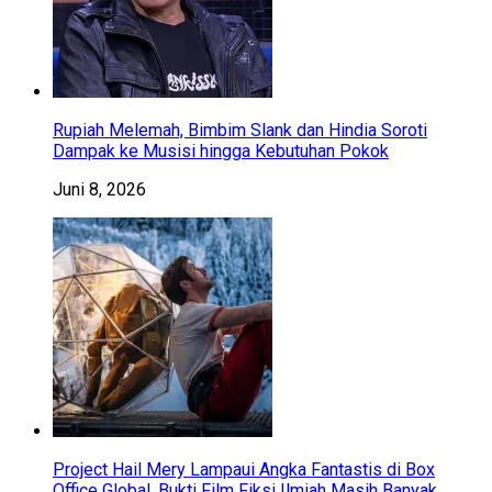
Rupiah Melemah, Bimbim Slank dan Hindia Soroti
Dampak ke Musisi hingga Kebutuhan Pokok
Juni 8, 2026
Project Hail Mery Lampaui Angka Fantastis di Box
Office Global, Bukti Film Fiksi Ilmiah Masih Banyak