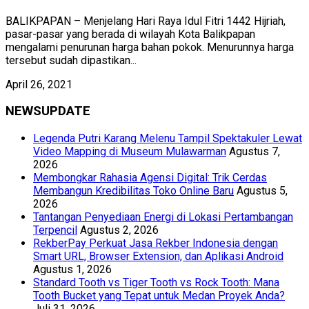
BALIKPAPAN – Menjelang Hari Raya Idul Fitri 1442 Hijriah,
pasar-pasar yang berada di wilayah Kota Balikpapan
mengalami penurunan harga bahan pokok. Menurunnya harga
tersebut sudah dipastikan...
April 26, 2021
NEWSUPDATE
Legenda Putri Karang Melenu Tampil Spektakuler Lewat
Video Mapping di Museum Mulawarman
Agustus 7,
2026
Membongkar Rahasia Agensi Digital: Trik Cerdas
Membangun Kredibilitas Toko Online Baru
Agustus 5,
2026
Tantangan Penyediaan Energi di Lokasi Pertambangan
Terpencil
Agustus 2, 2026
RekberPay Perkuat Jasa Rekber Indonesia dengan
Smart URL, Browser Extension, dan Aplikasi Android
Agustus 1, 2026
Standard Tooth vs Tiger Tooth vs Rock Tooth: Mana
Tooth Bucket yang Tepat untuk Medan Proyek Anda?
Juli 31, 2026