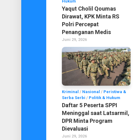
Hukum
Yaqut Cholil Qoumas
Dirawat, KPK Minta RS
Polri Percepat
Penanganan Medis
Juni 29, 2026
Kriminal
/
Nasional
/
Peristiwa &
Serba Serbi
/
Politik & Hukum
Daftar 5 Peserta SPPI
Meninggal saat Latsarmil,
DPR Minta Program
Dievaluasi
Juni 29, 2026