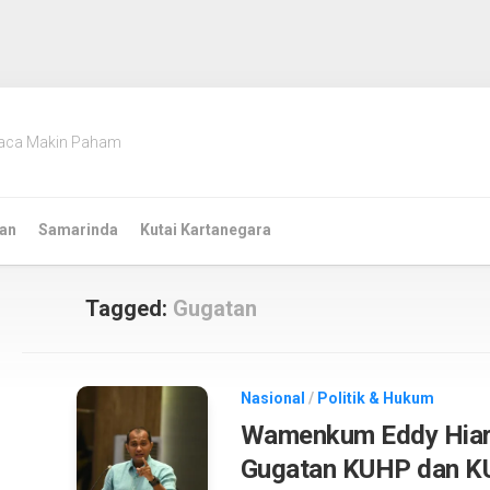
aca Makin Paham
an
Samarinda
Kutai Kartanegara
Tagged:
Gugatan
Nasional
/
Politik & Hukum
Wamenkum Eddy Hiari
Gugatan KUHP dan K