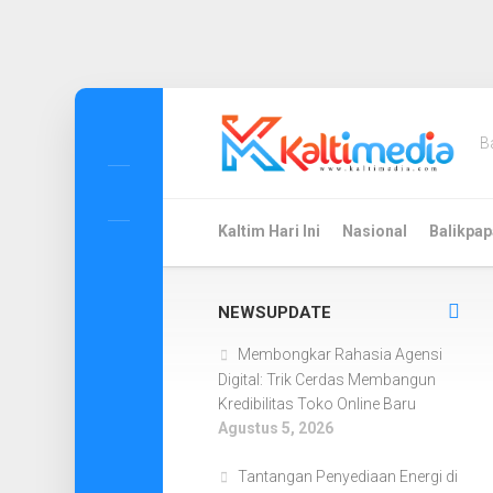
Skip
to
B
content
Kaltim Hari Ini
Nasional
Balikpap
NEWSUPDATE
Membongkar Rahasia Agensi
Digital: Trik Cerdas Membangun
Kredibilitas Toko Online Baru
Agustus 5, 2026
Tantangan Penyediaan Energi di