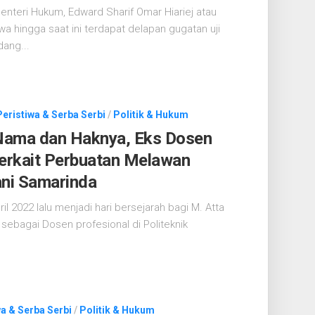
enteri Hukum, Edward Sharif Omar Hiariej atau
a hingga saat ini terdapat delapan gugatan uji
ang...
Peristiwa & Serba Serbi
/
Politik & Hukum
Nama dan Haknya, Eks Dosen
erkait Perbuatan Melawan
ani Samarinda
 2022 lalu menjadi hari bersejarah bagi M. Atta
sebagai Dosen profesional di Politeknik
a & Serba Serbi
/
Politik & Hukum