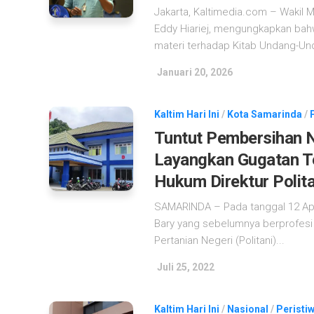
Jakarta, Kaltimedia.com – Wakil M
Eddy Hiariej, mengungkapkan bahw
materi terhadap Kitab Undang-Und
Januari 20, 2026
Kaltim Hari Ini
/
Kota Samarinda
/
Tuntut Pembersihan 
Layangkan Gugatan T
Hukum Direktur Polit
SAMARINDA – Pada tanggal 12 April
Bary yang sebelumnya berprofesi 
Pertanian Negeri (Politani)...
Juli 25, 2022
Kaltim Hari Ini
/
Nasional
/
Peristiw