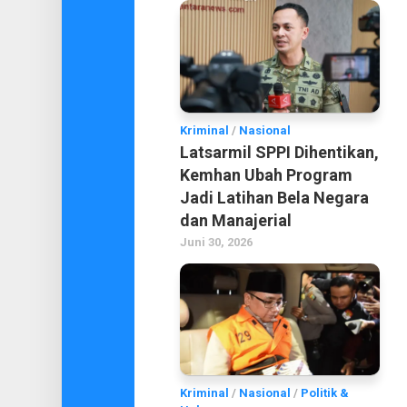
Kriminal
/
Nasional
Latsarmil SPPI Dihentikan,
Kemhan Ubah Program
Jadi Latihan Bela Negara
dan Manajerial
Juni 30, 2026
Kriminal
/
Nasional
/
Politik &