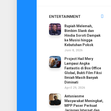
ENTERTAINMENT
Rupiah Melemah,
Bimbim Slank dan
Hindia Soroti Dampak
ke Musisi hingga
Kebutuhan Pokok
Juni 8, 2026
Project Hail Mery
Lampaui Angka
Fantastis di Box Office
Global, Bukti Film Fiksi
Ilmiah Masih Banyak
Diminati
April 29, 2026
Antusiasme
Masyarakat Meningkat,
MPP Paser Perkuat
Jaringan Internet dan