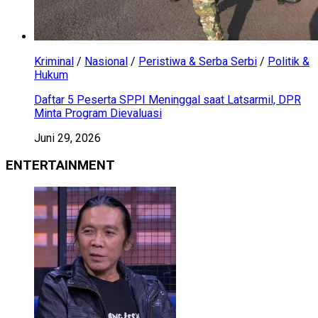
Kriminal
/
Nasional
/
Peristiwa & Serba Serbi
/
Politik &
Hukum
Daftar 5 Peserta SPPI Meninggal saat Latsarmil, DPR
Minta Program Dievaluasi
Juni 29, 2026
ENTERTAINMENT