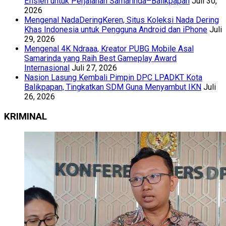
Efisien untuk Perjalanan Samarinda–Balikpapan
Juli 30,
2026
Mengenal NadaDeringKeren, Situs Koleksi Nada Dering
Khas Indonesia untuk Pengguna Android dan iPhone
Juli
29, 2026
Mengenal 4K Ndraaa, Kreator PUBG Mobile Asal
Samarinda yang Raih Best Gameplay Award
Internasional
Juli 27, 2026
Nasion Lasung Kembali Pimpin DPC LPADKT Kota
Balikpapan, Tingkatkan SDM Guna Menyambut IKN
Juli
26, 2026
KRIMINAL