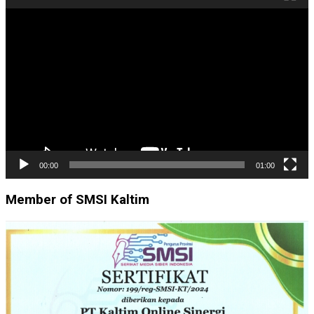
Pemutar
Video
00:00
01:00
Member of SMSI Kaltim