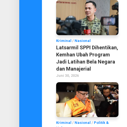
Kriminal
/
Nasional
Latsarmil SPPI Dihentikan,
Kemhan Ubah Program
Jadi Latihan Bela Negara
dan Manajerial
Juni 30, 2026
Kriminal
/
Nasional
/
Politik &