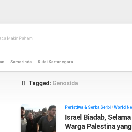
aca Makin Paham
an
Samarinda
Kutai Kartanegara
Tagged:
Genosida
Peristiwa & Serba Serbi
/
World N
Israel Biadab, Selam
Warga Palestina yang