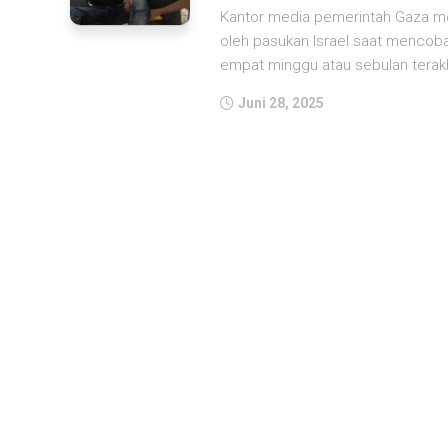
Kantor media pemerintah Gaza me
oleh pasukan Israel saat menco
empat minggu atau sebulan terakhi
Juni 28, 2025