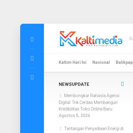
Skip
to
B
content
Kaltim Hari Ini
Nasional
Balikpap
NEWSUPDATE
Membongkar Rahasia Agensi
Digital: Trik Cerdas Membangun
Kredibilitas Toko Online Baru
Agustus 5, 2026
Tantangan Penyediaan Energi di