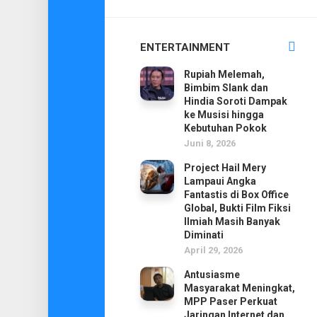
ENTERTAINMENT
Rupiah Melemah,
Bimbim Slank dan
Hindia Soroti Dampak
ke Musisi hingga
Kebutuhan Pokok
Juni 8, 2026
Project Hail Mery
Lampaui Angka
Fantastis di Box Office
Global, Bukti Film Fiksi
Ilmiah Masih Banyak
Diminati
April 29, 2026
Antusiasme
Masyarakat Meningkat,
MPP Paser Perkuat
Jaringan Internet dan