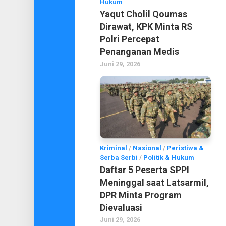
Hukum
Yaqut Cholil Qoumas
Dirawat, KPK Minta RS
Polri Percepat
Penanganan Medis
Juni 29, 2026
Kriminal
/
Nasional
/
Peristiwa &
Serba Serbi
/
Politik & Hukum
Daftar 5 Peserta SPPI
Meninggal saat Latsarmil,
DPR Minta Program
Dievaluasi
Juni 29, 2026