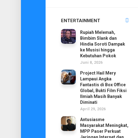
ENTERTAINMENT
Rupiah Melemah,
Bimbim Slank dan
Hindia Soroti Dampak
ke Musisi hingga
Kebutuhan Pokok
Juni 8, 2026
Project Hail Mery
Lampaui Angka
Fantastis di Box Office
Global, Bukti Film Fiksi
Ilmiah Masih Banyak
Diminati
April 29, 2026
Antusiasme
Masyarakat Meningkat,
MPP Paser Perkuat
Jaringan Internet dan