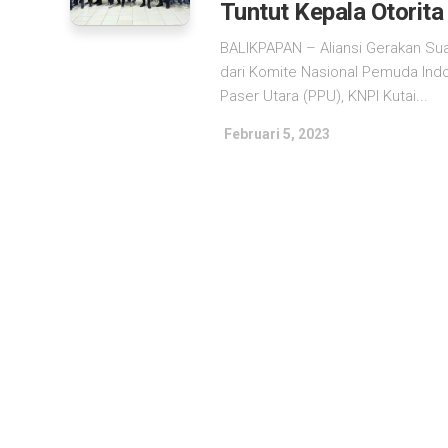
Tuntut Kepala Otorita
BALIKPAPAN – Aliansi Gerakan Sua
dari Komite Nasional Pemuda Ind
Paser Utara (PPU), KNPI Kutai...
Februari 5, 2023