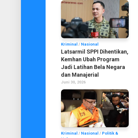
Kriminal
/
Nasional
Latsarmil SPPI Dihentikan,
Kemhan Ubah Program
Jadi Latihan Bela Negara
dan Manajerial
Juni 30, 2026
Kriminal
/
Nasional
/
Politik &