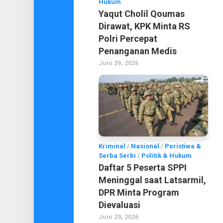
Hukum
Yaqut Cholil Qoumas
Dirawat, KPK Minta RS
Polri Percepat
Penanganan Medis
Juni 29, 2026
Kriminal
/
Nasional
/
Peristiwa &
Serba Serbi
/
Politik & Hukum
Daftar 5 Peserta SPPI
Meninggal saat Latsarmil,
DPR Minta Program
Dievaluasi
Juni 29, 2026