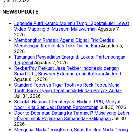
Mei 31, 2022
NEWSUPDATE
Legenda Putri Karang Melenu Tampil Spektakuler Lewat
Video Mapping di Museum Mulawarman
Agustus 7,
2026
Membongkar Rahasia Agensi Digital: Trik Cerdas
Membangun Kredibilitas Toko Online Baru
Agustus 5,
2026
Tantangan Penyediaan Energi di Lokasi Pertambangan
Terpencil
Agustus 2, 2026
RekberPay Perkuat Jasa Rekber Indonesia dengan
Smart URL, Browser Extension, dan Aplikasi Android
Agustus 1, 2026
Standard Tooth vs Tiger Tooth vs Rock Tooth: Mana
Tooth Bucket yang Tepat untuk Medan Proyek Anda?
Juli 31, 2026
Sekolah Nasional Terintegrasi Hadir di PPU, Mudyat
Noor : Kita Siap Jadi Daerah Percontohan
Juli 30, 2026
Door to Door atau Datang ke Terminal? Mana yang Lebih
Efisien untuk Perjalanan Samarinda–Balikpapan
Juli 30,
2026
Mengenal NadaDeringKeren, Situs Koleksi Nada Dering