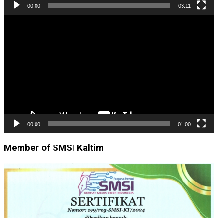
00:00
03:11
Pemutar
Video
00:00
01:00
Member of SMSI Kaltim