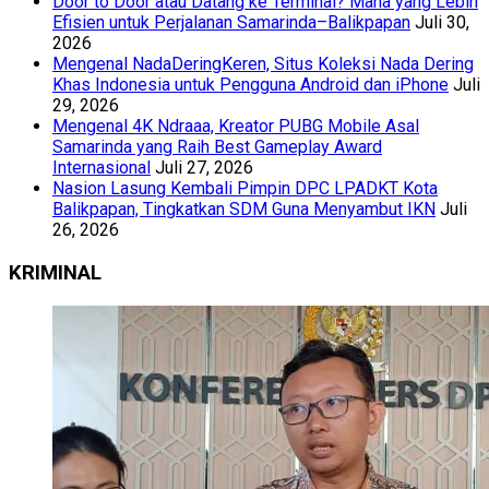
Door to Door atau Datang ke Terminal? Mana yang Lebih
Efisien untuk Perjalanan Samarinda–Balikpapan
Juli 30,
2026
Mengenal NadaDeringKeren, Situs Koleksi Nada Dering
Khas Indonesia untuk Pengguna Android dan iPhone
Juli
29, 2026
Mengenal 4K Ndraaa, Kreator PUBG Mobile Asal
Samarinda yang Raih Best Gameplay Award
Internasional
Juli 27, 2026
Nasion Lasung Kembali Pimpin DPC LPADKT Kota
Balikpapan, Tingkatkan SDM Guna Menyambut IKN
Juli
26, 2026
KRIMINAL