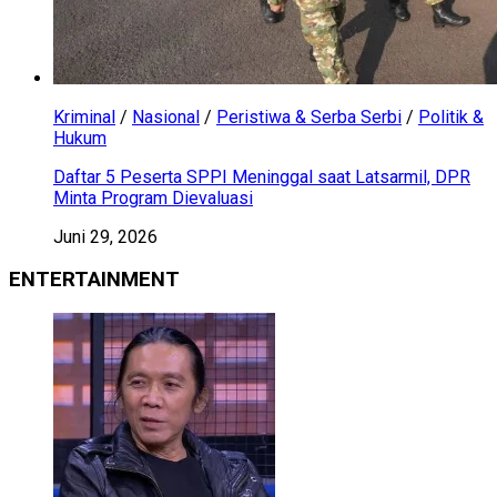
Kriminal
/
Nasional
/
Peristiwa & Serba Serbi
/
Politik &
Hukum
Daftar 5 Peserta SPPI Meninggal saat Latsarmil, DPR
Minta Program Dievaluasi
Juni 29, 2026
ENTERTAINMENT