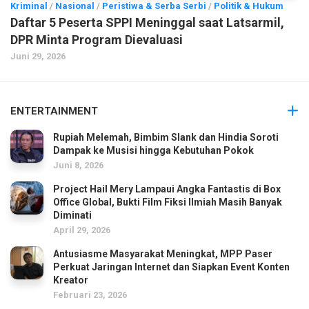
Kriminal
/
Nasional
/
Peristiwa & Serba Serbi
/
Politik & Hukum
Daftar 5 Peserta SPPI Meninggal saat Latsarmil,
DPR Minta Program Dievaluasi
Juni 29, 2026
ENTERTAINMENT
Rupiah Melemah, Bimbim Slank dan Hindia Soroti
Dampak ke Musisi hingga Kebutuhan Pokok
Juni 8, 2026
Project Hail Mery Lampaui Angka Fantastis di Box
Office Global, Bukti Film Fiksi Ilmiah Masih Banyak
Diminati
April 29, 2026
Antusiasme Masyarakat Meningkat, MPP Paser
Perkuat Jaringan Internet dan Siapkan Event Konten
Kreator
Februari 23, 2026