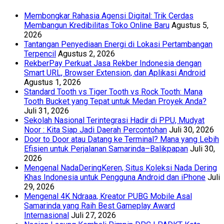
Membongkar Rahasia Agensi Digital: Trik Cerdas
Membangun Kredibilitas Toko Online Baru
Agustus 5,
2026
Tantangan Penyediaan Energi di Lokasi Pertambangan
Terpencil
Agustus 2, 2026
RekberPay Perkuat Jasa Rekber Indonesia dengan
Smart URL, Browser Extension, dan Aplikasi Android
Agustus 1, 2026
Standard Tooth vs Tiger Tooth vs Rock Tooth: Mana
Tooth Bucket yang Tepat untuk Medan Proyek Anda?
Juli 31, 2026
Sekolah Nasional Terintegrasi Hadir di PPU, Mudyat
Noor : Kita Siap Jadi Daerah Percontohan
Juli 30, 2026
Door to Door atau Datang ke Terminal? Mana yang Lebih
Efisien untuk Perjalanan Samarinda–Balikpapan
Juli 30,
2026
Mengenal NadaDeringKeren, Situs Koleksi Nada Dering
Khas Indonesia untuk Pengguna Android dan iPhone
Juli
29, 2026
Mengenal 4K Ndraaa, Kreator PUBG Mobile Asal
Samarinda yang Raih Best Gameplay Award
Internasional
Juli 27, 2026