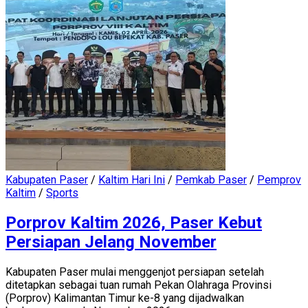
Kabupaten Paser
/
Kaltim Hari Ini
/
Pemkab Paser
/
Pemprov
Kaltim
/
Sports
Porprov Kaltim 2026, Paser Kebut
Persiapan Jelang November
Kabupaten Paser mulai menggenjot persiapan setelah
ditetapkan sebagai tuan rumah Pekan Olahraga Provinsi
(Porprov) Kalimantan Timur ke-8 yang dijadwalkan