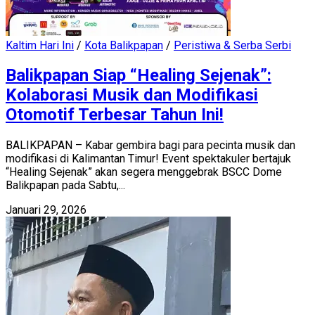
Kaltim Hari Ini
/
Kota Balikpapan
/
Peristiwa & Serba Serbi
Balikpapan Siap “Healing Sejenak”:
Kolaborasi Musik dan Modifikasi
Otomotif Terbesar Tahun Ini!
​BALIKPAPAN – Kabar gembira bagi para pecinta musik dan
modifikasi di Kalimantan Timur! Event spektakuler bertajuk
“Healing Sejenak” akan segera menggebrak BSCC Dome
Balikpapan pada Sabtu,...
Januari 29, 2026