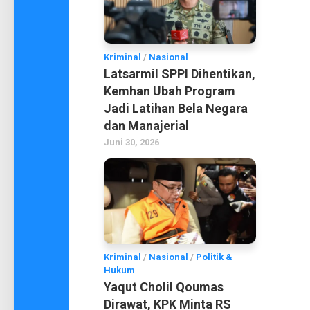
Kriminal
/
Nasional
Latsarmil SPPI Dihentikan,
Kemhan Ubah Program
Jadi Latihan Bela Negara
dan Manajerial
Juni 30, 2026
Kriminal
/
Nasional
/
Politik &
Hukum
Yaqut Cholil Qoumas
Dirawat, KPK Minta RS