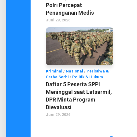
Polri Percepat
Penanganan Medis
Juni 29, 2026
Kriminal
/
Nasional
/
Peristiwa &
Serba Serbi
/
Politik & Hukum
Daftar 5 Peserta SPPI
Meninggal saat Latsarmil,
DPR Minta Program
Dievaluasi
Juni 29, 2026