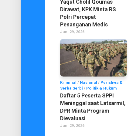
Yaqut Cholil Qoumas
Dirawat, KPK Minta RS
Polri Percepat
Penanganan Medis
Juni 29, 2026
Kriminal
/
Nasional
/
Peristiwa &
Serba Serbi
/
Politik & Hukum
Daftar 5 Peserta SPPI
Meninggal saat Latsarmil,
DPR Minta Program
Dievaluasi
Juni 29, 2026