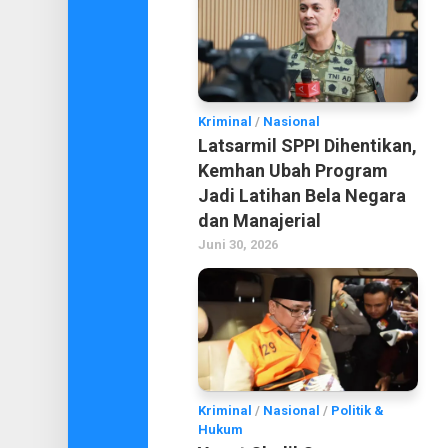
Kriminal
/
Nasional
Latsarmil SPPI Dihentikan,
Kemhan Ubah Program
Jadi Latihan Bela Negara
dan Manajerial
Juni 30, 2026
Kriminal
/
Nasional
/
Politik &
Hukum