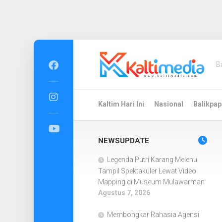
Skip
to
B
content
Kaltim Hari Ini
Nasional
Balikpap
NEWSUPDATE
Legenda Putri Karang Melenu
Tampil Spektakuler Lewat Video
Mapping di Museum Mulawarman
Agustus 7, 2026
Membongkar Rahasia Agensi