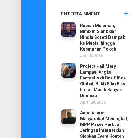
ENTERTAINMENT
Rupiah Melemah,
Bimbim Slank dan
Hindia Soroti Dampak
ke Musisi hingga
Kebutuhan Pokok
Juni 8, 2026
Project Hail Mery
Lampaui Angka
Fantastis di Box Office
Global, Bukti Film Fiksi
Ilmiah Masih Banyak
Diminati
April 29, 2026
Antusiasme
Masyarakat Meningkat,
MPP Paser Perkuat
Jaringan Internet dan
Siapkan Event Konten