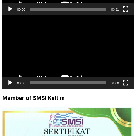
00:00
03:11
Pemutar
Video
00:00
01:00
Member of SMSI Kaltim