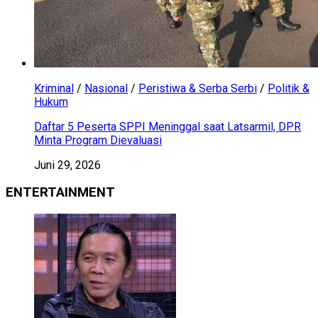
Kriminal
/
Nasional
/
Peristiwa & Serba Serbi
/
Politik &
Hukum
Daftar 5 Peserta SPPI Meninggal saat Latsarmil, DPR
Minta Program Dievaluasi
Juni 29, 2026
ENTERTAINMENT