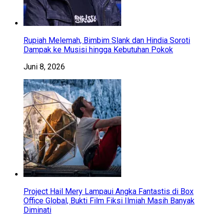
Rupiah Melemah, Bimbim Slank dan Hindia Soroti
Dampak ke Musisi hingga Kebutuhan Pokok
Juni 8, 2026
Project Hail Mery Lampaui Angka Fantastis di Box
Office Global, Bukti Film Fiksi Ilmiah Masih Banyak
Diminati