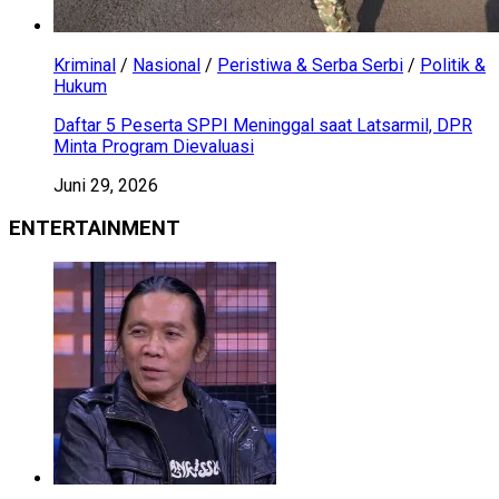
Kriminal
/
Nasional
/
Peristiwa & Serba Serbi
/
Politik &
Hukum
Daftar 5 Peserta SPPI Meninggal saat Latsarmil, DPR
Minta Program Dievaluasi
Juni 29, 2026
ENTERTAINMENT