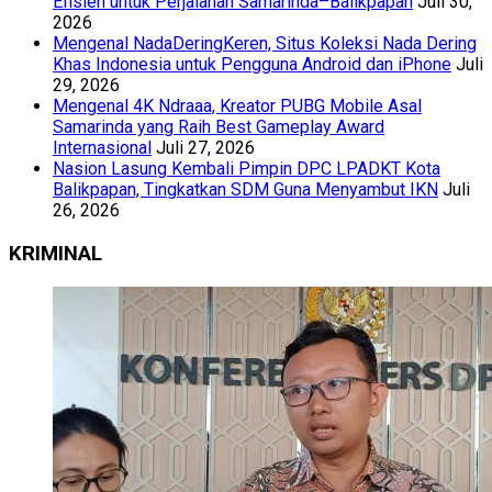
Efisien untuk Perjalanan Samarinda–Balikpapan
Juli 30,
2026
Mengenal NadaDeringKeren, Situs Koleksi Nada Dering
Khas Indonesia untuk Pengguna Android dan iPhone
Juli
29, 2026
Mengenal 4K Ndraaa, Kreator PUBG Mobile Asal
Samarinda yang Raih Best Gameplay Award
Internasional
Juli 27, 2026
Nasion Lasung Kembali Pimpin DPC LPADKT Kota
Balikpapan, Tingkatkan SDM Guna Menyambut IKN
Juli
26, 2026
KRIMINAL