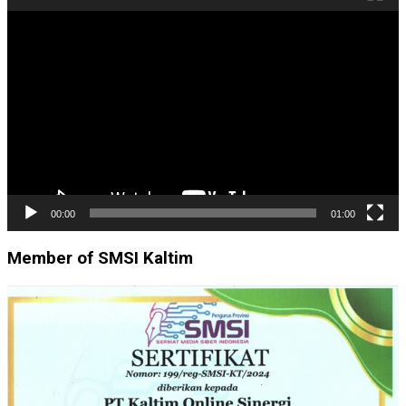
Pemutar
Video
00:00
01:00
Member of SMSI Kaltim