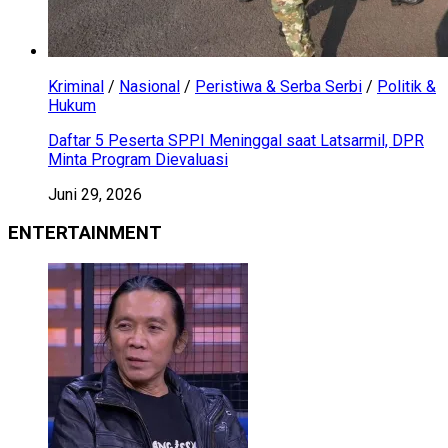
Kriminal
/
Nasional
/
Peristiwa & Serba Serbi
/
Politik &
Hukum
Daftar 5 Peserta SPPI Meninggal saat Latsarmil, DPR
Minta Program Dievaluasi
Juni 29, 2026
ENTERTAINMENT