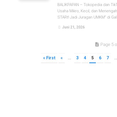
BALIKPAPAN – Tokopedia dan Tik
Usaha Mikro, Kecil, dan Menenga
STARt! Jadi Juragan UMKM” di Gale
Juni 21, 2026
Page 5 o
« First
«
...
3
4
5
6
7
..