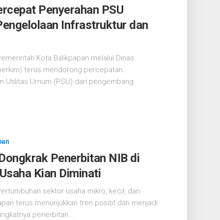
ercepat Penyerahan PSU
engelolaan Infrastruktur dan
merintah Kota Balikpapan melalui Dinas
erkim) terus mendorong percepatan
an Utilitas Umum (PSU) dari pengembang
pan
ngkrak Penerbitan NIB di
 Usaha Kian Diminati
rtumbuhan sektor usaha mikro, kecil, dan
an terus menunjukkan tren positif dan menjadi
ngkatnya penerbitan...