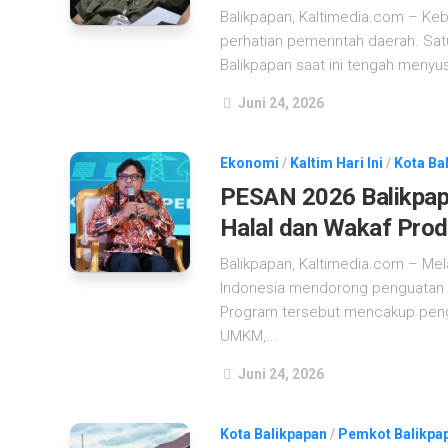
Balikpapan, Kaltimedia.com – Ke
perhatian pemerintah daerah. Sat
Balikpapan saat ini tengah menyus
Juni 24, 2026
Ekonomi
/
Kaltim Hari Ini
/
Kota Ba
PESAN 2026 Balikpap
Halal dan Wakaf Prod
Balikpapan, Kaltimedia.com – Mel
Indonesia mendorong penguatan 
Program tersebut mencakup pen
UMKM,...
Juni 24, 2026
Kota Balikpapan
/
Pemkot Balikpa