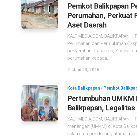
Pemkot Balikpapan P
Perumahan, Perkuat P
Aset Daerah
KALTIMEDIA.COM, BALIKPAPAN – Pe
Perumahan dan Permukiman (Disp
penyerahan Prasarana, Sarana, d
perumahan kepada...
Juni 23, 2026
Kota Balikpapan
/
Pemkot Balikpa
Pertumbuhan UMKM Do
Balikpapan, Legalitas
KALTIMEDIA.COM, BALIKPAPAN – Pe
menengah (UMKM) di Kota Balikpap
salah satu pendorong utama meni