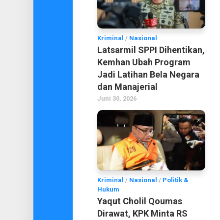
Kriminal
/
Nasional
Latsarmil SPPI Dihentikan,
Kemhan Ubah Program
Jadi Latihan Bela Negara
dan Manajerial
Juni 30, 2026
Kriminal
/
Nasional
/
Politik &
Hukum
Yaqut Cholil Qoumas
Dirawat, KPK Minta RS