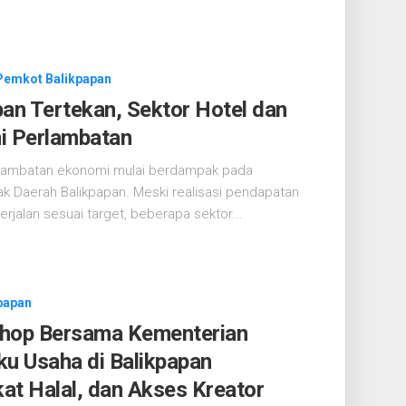
Pemkot Balikpapan
pan Tertekan, Sektor Hotel dan
i Perlambatan
rlambatan ekonomi mulai berdampak pada
k Daerah Balikpapan. Meski realisasi pendapatan
jalan sesuai target, beberapa sektor...
papan
Shop Bersama Kementerian
ku Usaha di Balikpapan
kat Halal, dan Akses Kreator