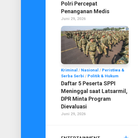
Polri Percepat
Penanganan Medis
Juni 29, 2026
Kriminal
/
Nasional
/
Peristiwa &
Serba Serbi
/
Politik & Hukum
Daftar 5 Peserta SPPI
Meninggal saat Latsarmil,
DPR Minta Program
Dievaluasi
Juni 29, 2026