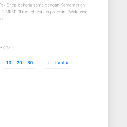
Tok Shop bekerja sama dengan Kementerian
h (UMKM) RI menghadirkan program “Waktunya
ri...
f 274
.
10
20
30
...
»
Last »