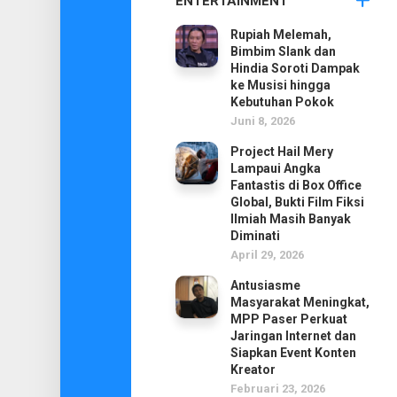
ENTERTAINMENT
Rupiah Melemah,
Bimbim Slank dan
Hindia Soroti Dampak
ke Musisi hingga
Kebutuhan Pokok
Juni 8, 2026
Project Hail Mery
Lampaui Angka
Fantastis di Box Office
Global, Bukti Film Fiksi
Ilmiah Masih Banyak
Diminati
April 29, 2026
Antusiasme
Masyarakat Meningkat,
MPP Paser Perkuat
Jaringan Internet dan
Siapkan Event Konten
Kreator
Februari 23, 2026