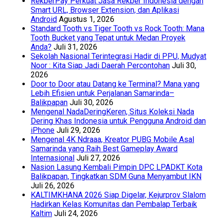
RekberPay Perkuat Jasa Rekber Indonesia dengan
Smart URL, Browser Extension, dan Aplikasi
Android
Agustus 1, 2026
Standard Tooth vs Tiger Tooth vs Rock Tooth: Mana
Tooth Bucket yang Tepat untuk Medan Proyek
Anda?
Juli 31, 2026
Sekolah Nasional Terintegrasi Hadir di PPU, Mudyat
Noor : Kita Siap Jadi Daerah Percontohan
Juli 30,
2026
Door to Door atau Datang ke Terminal? Mana yang
Lebih Efisien untuk Perjalanan Samarinda–
Balikpapan
Juli 30, 2026
Mengenal NadaDeringKeren, Situs Koleksi Nada
Dering Khas Indonesia untuk Pengguna Android dan
iPhone
Juli 29, 2026
Mengenal 4K Ndraaa, Kreator PUBG Mobile Asal
Samarinda yang Raih Best Gameplay Award
Internasional
Juli 27, 2026
Nasion Lasung Kembali Pimpin DPC LPADKT Kota
Balikpapan, Tingkatkan SDM Guna Menyambut IKN
Juli 26, 2026
KALTIMKHANA 2026 Siap Digelar, Kejurprov Slalom
Hadirkan Kelas Komunitas dan Pembalap Terbaik
Kaltim
Juli 24, 2026