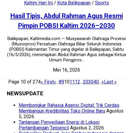
Kaltim Hari Ini
/
Kota Balikpapan
/
Sports
Hasil Tipis, Abdul Rahman Agus Resmi
Pimpin POBSI Kaltim 2026–2030
Balikpapan, Kaltimedia.com — Musyawarah Olahraga Provinsi
(Musorprov) Persatuan Olahraga Biliar Seluruh Indonesia
(POBSI) Kalimantan Timur yang digelar di Balikpapan, Sabtu
(16/5/2026), menetapkan Abdul Rahman Agus sebagai Ketua
Umum Pengprov...
Mei 16, 2026
Page 10 of 274
« First
«
...
8
9
10
11
12
...
20
30
40
...
»
Last »
NEWSUPDATE
Membongkar Rahasia Agensi Digital: Trik Cerdas
Membangun Kredibilitas Toko Online Baru
Agustus
5, 2026
Tantangan Penyediaan Energi di Lokasi
Pertambangan Terpencil
Agustus 2, 2026