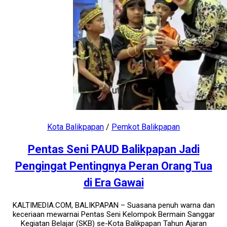
Kota Balikpapan
/
Pemkot Balikpapan
Pentas Seni PAUD Balikpapan Jadi
Pengingat Pentingnya Peran Orang Tua
di Era Gawai
KALTIMEDIA.COM, BALIKPAPAN – Suasana penuh warna dan
keceriaan mewarnai Pentas Seni Kelompok Bermain Sanggar
Kegiatan Belajar (SKB) se-Kota Balikpapan Tahun Ajaran