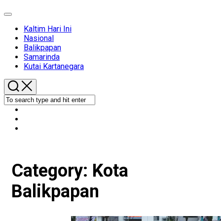
Expand
Menu
Kaltim Hari Ini
Nasional
Current
Balikpapan
Page:
Samarinda
Kutai Kartanegara
Category:
Kota
Balikpapan