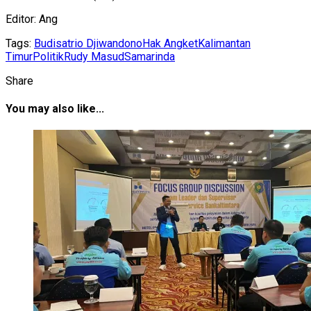
Editor: Ang
Tags:
Budisatrio Djiwandono
Hak Angket
Kalimantan
Timur
Politik
Rudy Masud
Samarinda
Share
You may also like...