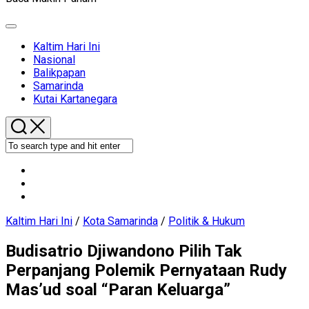
Expand
Menu
Current
Kaltim Hari Ini
Page
Nasional
Parent
Balikpapan
Current
Samarinda
Page
Kutai Kartanegara
Parent
Kaltim Hari Ini
/
Kota Samarinda
/
Politik & Hukum
Budisatrio Djiwandono Pilih Tak
Perpanjang Polemik Pernyataan Rudy
Mas’ud soal “Paran Keluarga”