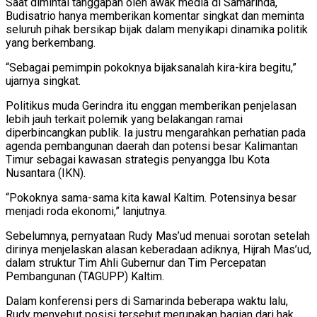
Saat dimintai tanggapan oleh awak media di Samarinda,
Budisatrio hanya memberikan komentar singkat dan meminta
seluruh pihak bersikap bijak dalam menyikapi dinamika politik
yang berkembang.
“Sebagai pemimpin pokoknya bijaksanalah kira-kira begitu,”
ujarnya singkat.
Politikus muda Gerindra itu enggan memberikan penjelasan
lebih jauh terkait polemik yang belakangan ramai
diperbincangkan publik. Ia justru mengarahkan perhatian pada
agenda pembangunan daerah dan potensi besar Kalimantan
Timur sebagai kawasan strategis penyangga Ibu Kota
Nusantara (IKN).
“Pokoknya sama-sama kita kawal Kaltim. Potensinya besar
menjadi roda ekonomi,” lanjutnya.
Sebelumnya, pernyataan Rudy Mas’ud menuai sorotan setelah
dirinya menjelaskan alasan keberadaan adiknya, Hijrah Mas’ud,
dalam struktur Tim Ahli Gubernur dan Tim Percepatan
Pembangunan (TAGUPP) Kaltim.
Dalam konferensi pers di Samarinda beberapa waktu lalu,
Rudy menyebut posisi tersebut merupakan bagian dari hak