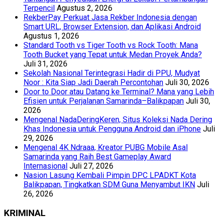
Terpencil
Agustus 2, 2026
RekberPay Perkuat Jasa Rekber Indonesia dengan
Smart URL, Browser Extension, dan Aplikasi Android
Agustus 1, 2026
Standard Tooth vs Tiger Tooth vs Rock Tooth: Mana
Tooth Bucket yang Tepat untuk Medan Proyek Anda?
Juli 31, 2026
Sekolah Nasional Terintegrasi Hadir di PPU, Mudyat
Noor : Kita Siap Jadi Daerah Percontohan
Juli 30, 2026
Door to Door atau Datang ke Terminal? Mana yang Lebih
Efisien untuk Perjalanan Samarinda–Balikpapan
Juli 30,
2026
Mengenal NadaDeringKeren, Situs Koleksi Nada Dering
Khas Indonesia untuk Pengguna Android dan iPhone
Juli
29, 2026
Mengenal 4K Ndraaa, Kreator PUBG Mobile Asal
Samarinda yang Raih Best Gameplay Award
Internasional
Juli 27, 2026
Nasion Lasung Kembali Pimpin DPC LPADKT Kota
Balikpapan, Tingkatkan SDM Guna Menyambut IKN
Juli
26, 2026
KRIMINAL