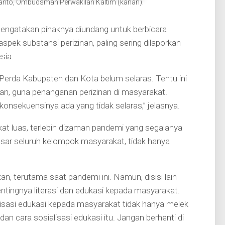
anto, Ombudsman Perwakilan Kaltim (kanan).
ngatakan pihaknya diundang untuk berbicara
ek substansi perizinan, paling sering dilaporkan
sia.
erda Kabupaten dan Kota belum selaras. Tentu ini
san, guna penanganan perizinan di masyarakat.
onsekuensinya ada yang tidak selaras,” jelasnya.
kat luas, terlebih dizaman pandemi yang segalanya
yasar seluruh kelompok masyarakat, tidak hanya
an, terutama saat pandemi ini. Namun, disisi lain
ntingnya literasi dan edukasi kepada masyarakat.
lisasi edukasi kepada masyarakat tidak hanya melek
n cara sosialisasi edukasi itu. Jangan berhenti di