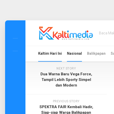
Skip
to
Baca Ma
content
Kaltim Hari Ini
Nasional
Balikpapan
S
NEXT STORY
Dua Warna Baru Vega Force,
Tampil Lebih Sporty Simpel
dan Modern
PREVIOUS STORY
SPEKTRA FAIR Kembali Hadir,
Siap-siap Warga Balikpapan