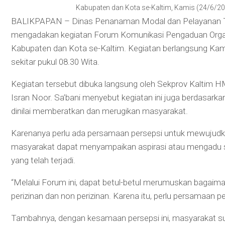
Kabupaten dan Kota se-Kaltim, Kamis (24/6/2021
BALIKPAPAN – Dinas Penanaman Modal dan Pelayanan Te
mengadakan kegiatan Forum Komunikasi Pengaduan Organi
Kabupaten dan Kota se-Kaltim. Kegiatan berlangsung Kami
sekitar pukul 08.30 Wita.
Kegiatan tersebut dibuka langsung oleh Sekprov Kaltim H
Isran Noor. Sa’bani menyebut kegiatan ini juga berdasark
dinilai memberatkan dan merugikan masyarakat.
Karenanya perlu ada persamaan persepsi untuk mewujudkan
masyarakat dapat menyampaikan aspirasi atau mengadu se
yang telah terjadi.
“Melalui Forum ini, dapat betul-betul merumuskan baga
perizinan dan non perizinan. Karena itu, perlu persamaan p
Tambahnya, dengan kesamaan persepsi ini, masyarakat s