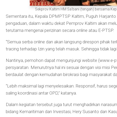
Sekprov Kaltim HM Sa’bani (tengah) bersama Kepa
Sementara itu, Kepala DPMPTSP Kaltim, Puguh Harjanto 
pengaduan, dalam waktu dekat Pemprov Kaltim akan melu
terutama mengenai perizinan secara online atau E-PTSP.
“Semua serba online dan akan langsung direspon pihak te
tracing terhadap Izin yang telah masuk. Sehingga tidak lagi
Nantinya, pemohon dapat mengunjungi website (www.e-pts
persyaratan. Menurutnya hal ini sesuai dengan visi misi Pe
berdaulat dengan kemudahan birokrasi bagi masyarakat da
“Lebih maksimal lagi menyelesaikan. Responsif, harus seg
saling koordinasi antar OPD,” katanya.
Dalam kegiatan tersebut juga turut menghadirkan narasu
bidang Kemaritiman dan Investasi, Hery Susanto dan Kas