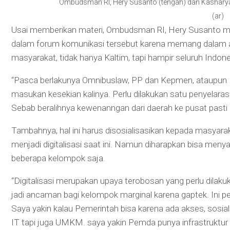
Ombudsman RI, Hery Susanto (tengah) dan Kashary
(ar)
Usai memberikan materi, Ombudsman RI, Hery Susanto me
dalam forum komunikasi tersebut karena memang dalam asp
masyarakat, tidak hanya Kaltim, tapi hampir seluruh Indone
“Pasca berlakunya Omnibuslaw, PP dan Kepmen, ataupun P
masukan kesekian kalinya. Perlu dilakukan satu penyelara
Sebab beralihnya kewenanngan dari daerah ke pusat pasti k
Tambahnya, hal ini harus disosialisasikan kepada masyara
menjadi digitalisasi saat ini. Namun diharapkan bisa men
beberapa kelompok saja.
“Digitalisasi merupakan upaya terobosan yang perlu dilakuk
jadi ancaman bagi kelompok marginal karena gaptek. Ini pe
Saya yakin kalau Pemerintah bisa karena ada akses, sosia
IT tapi juga UMKM. saya yakin Pemda punya infrastruktur da