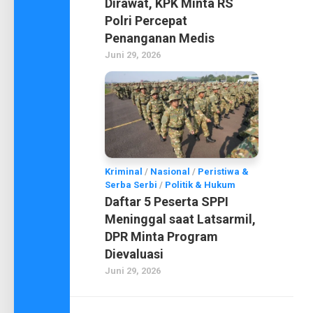
Dirawat, KPK Minta RS
Polri Percepat
Penanganan Medis
Juni 29, 2026
Kriminal
/
Nasional
/
Peristiwa &
Serba Serbi
/
Politik & Hukum
Daftar 5 Peserta SPPI
Meninggal saat Latsarmil,
DPR Minta Program
Dievaluasi
Juni 29, 2026