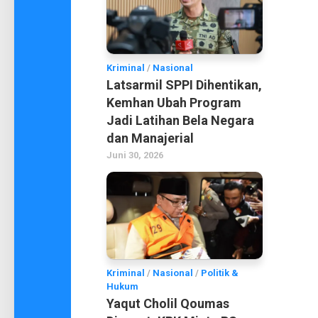
Kriminal
/
Nasional
Latsarmil SPPI Dihentikan,
Kemhan Ubah Program
Jadi Latihan Bela Negara
dan Manajerial
Juni 30, 2026
Kriminal
/
Nasional
/
Politik &
Hukum
Yaqut Cholil Qoumas