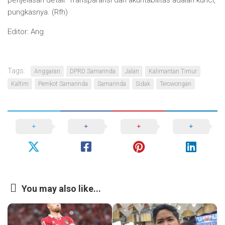
penjelasan detail. Transparansi dan akuntabilitas adalah kunci,”
pungkasnya. (Rfh)
Editor: Ang
Tags:
Anggaran
DPRD Samarinda
Jalan
Kalimantan Timur
Kaltim
Pemkot Samarinda
Samarinda
Sidak
Terowongan
You may also like...